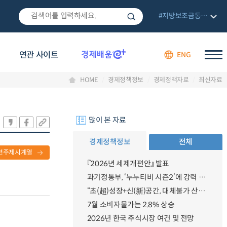
#지방보조금통합관리망
연관 사이트
ENG
HOME
경제정책정보
경제정책자료
최신자료
많이 본 자료
경제정책정보
전체
련주제시계열
『2026년 세제개편안』 발표
과기정통부, ‘누누티비 시즌2’에 강력 대응 의지 밝혀
“초(超)성장+신(新)공간, 대체불가 산업강국”
7월 소비자물가는 2.8% 상승
2026년 한국 주식시장 여건 및 전망