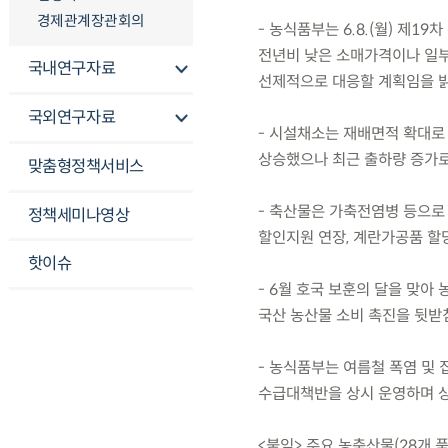
경제관계장관회의
- 농식품부는 6.8.(월) 제
전년비 낮은 소매가격이나 일부
국내연구자료
선제적으로 대응할 계획임을 밝
국외연구자료
- 시설채소는 재배면적 확대로
상승했으나 최근 출하량 증가로
맞춤형정책서비스
- 축산물은 가축전염병 등으로 
정책세미나영상
할인지원 연장, 계란가공품 할
핫이슈
- 6월 호국 보훈의 달을 맞아
국산 농산물 소비 촉진을 뒷받
- 농식품부는 여름철 폭염 및
수급대책반을 상시 운영하며 상
<붙임> 주요 농축산물(28개 품