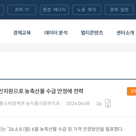
과학·IT
환경·에너지
노동·복지
경제·일반
경제교육
데이터 분석
멀티콘텐츠
센터소개
할인지원으로 농축산물 수급 안정에 전력
관
유통소비정책관 농식품시장관리과
2026.06.08
3p
’26.6.8.(월) 6월 농축산물 수급 및 가격 안정방안을 발표했다.