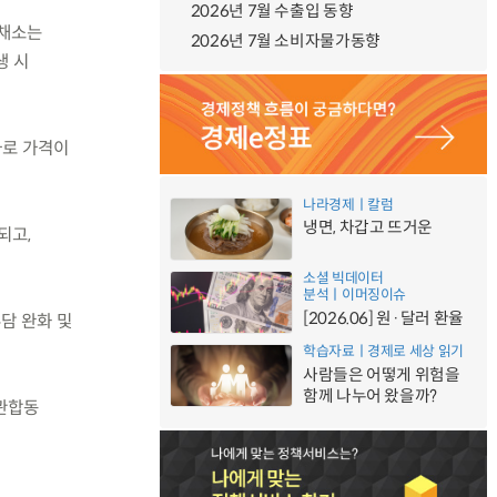
2026년 7월 수출입 동향
지채소는
2026년 7월 소비자물가동향
생 시
사로 가격이
나라경제ㅣ칼럼
냉면, 차갑고 뜨거운
되고,
소셜 빅데이터
분석ㅣ이머징이슈
[2026.06] 원·달러 환율
담 완화 및
학습자료ㅣ경제로 세상 읽기
사람들은 어떻게 위험을
함께 나누어 왔을까?
·관합동