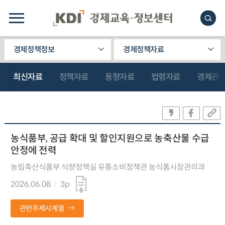
경제정책정보
경제정책자료
최신자료
정책자료
동향자료
법령자료
경제관
농식품부, 공급 확대 및 할인지원으로 농축산물 수급
안정에 전력
농림축산식품부 식량정책실 유통소비정책관 농식품시장관리과
2026.06.08
3p
관련주제시계열