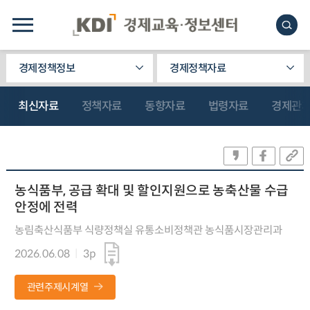
경제정책정보
경제정책자료
최신자료
정책자료
동향자료
법령자료
경제관
농식품부, 공급 확대 및 할인지원으로 농축산물 수급
안정에 전력
농림축산식품부 식량정책실 유통소비정책관 농식품시장관리과
2026.06.08
3p
관련주제시계열