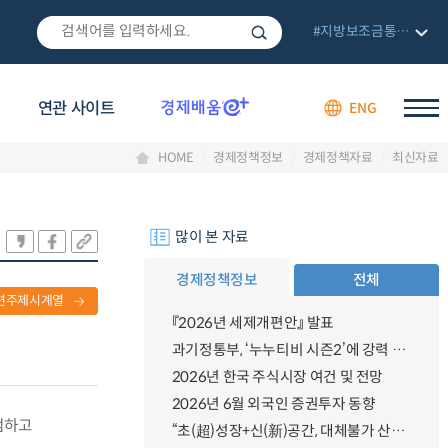
#지방보조금통합관리망
연관 사이트
ENG
HOME
경제정책정보
경제정책자료
최신자료
많이 본 자료
경제정책정보
전체
련주제시계열
『2026년 세제개편안』 발표
과기정통부, ‘누누티비 시즌2’에 강력 대응 의지 밝혀
2026년 한국 주식시장 여건 및 전망
2026년 6월 외국인 증권투자 동향
검하고
“초(超)성장+신(新)공간, 대체불가 산업강국”