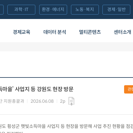
과학·IT
환경·에너지
노동·복지
경제·일반
경제교육
데이터 분석
멀티콘텐츠
센터소개
득마을’ 사업지 등 강원도 현장 방문
관
단 지원총괄과
2026.06.08
2p
) 강원도 횡성군 햇빛소득마을 사업지 등 현장을 방문해 사업 추진 현황을 점