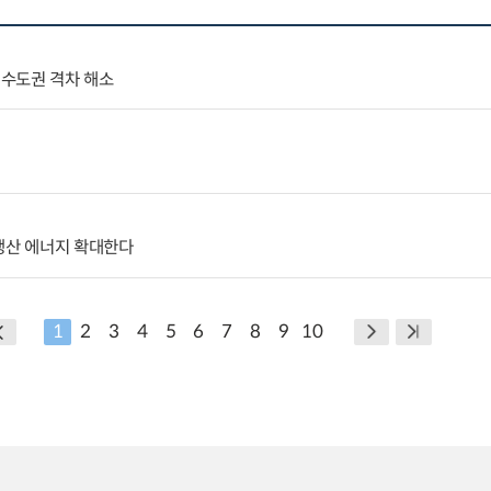
수도권 격차 해소
생산 에너지 확대한다
1
2
3
4
5
6
7
8
9
10