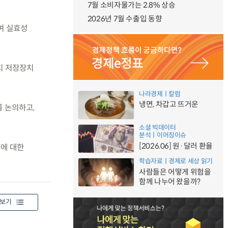
7월 소비자물가는 2.8% 상승
2026년 7월 수출입 동향
여 실효성
지 저장장치
나라경제ㅣ칼럼
냉면, 차갑고 뜨거운
 논의하고,
소셜 빅데이터
분석ㅣ이머징이슈
[2026.06] 원·달러 환율
을에 대한
학습자료ㅣ경제로 세상 읽기
사람들은 어떻게 위험을
함께 나누어 왔을까?
보기