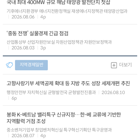
국내 최대 400MW 규모 해남 태양광 발전단지 첫삽
기후에너지환경부 에너지전환정책실 재생에너지정책관 태양광산업과
2026.08.06
4p
‘중동 전쟁’ 실물경제 긴급 점검
산업통상부 산업자원안보실 자원산업정책관 자원안보정책과
2026.08.03
3p
지역경제일반
더보기
고향사랑기부 세액공제 확대 등 지방 주도 성장 세제개편 추진
행정안전부 자치혁신실 균형발전국 균형발전진흥과
2026.08.10
6p
봉화 K-베트남 밸리특구 신규지정…한-베 교류에 기반한
지역활력 거점 조성
중소벤처기업부 창업벤처혁신실 특구혁신기획단 특구운영과
2026.08.07
4p