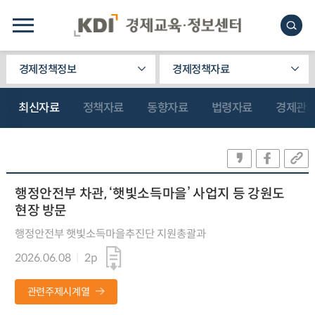
경제정책정보
경제정책자료
최신자료
정책자료
동향자료
법령자료
경제관
행정안전부 차관, ‘햇빛소득마을’ 사업지 등 강원도
현장 방문
행정안전부 햇빛소득마을추진단 지원총괄과
2026.06.08
2p
관련주제시계열