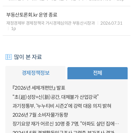
부동산토론회.kr 운영 종료
재정경제부 경제정책국 거시경제심의관 부동산시장과
2026.07.31
1p
많이 본 자료
경제정책정보
전체
『2026년 세제개편안』 발표
“초(超)성장+신(新)공간, 대체불가 산업강국”
과기정통부, ‘누누티비 시즌2’에 강력 대응 의지 밝혀
2026년 7월 소비자물가동향
장기요양 재가 어르신 10명 중 7명, “아파도 살던 집에서 살겠다” 「2025년 장기요양실태조사」 결과 발표