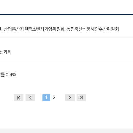
제6권_산업통상자원중소벤처기업위원회, 농림축산식품해양수산위원회
개선과제
률 0.4%
1
2