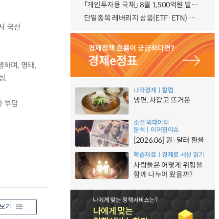
「개인투자용 국채」 8월 1,500억원 발행 예정
단일종목 레버리지 상품(ETF·ETN) 기본예탁금 강화 조기시행 방안 안내
에서 국산
행하며, 명태,
됨.
나라경제ㅣ칼럼
냉면, 차갑고 뜨거운
가 부담
소셜 빅데이터
분석ㅣ이머징이슈
[2026.06] 원·달러 환율
학습자료ㅣ경제로 세상 읽기
사람들은 어떻게 위험을
함께 나누어 왔을까?
보기