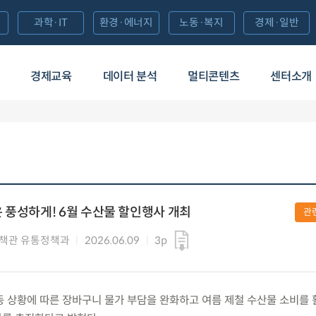
과학·IT
환경·에너지
노동·복지
경제·일반
경제교육
데이터 분석
멀티콘텐츠
센터소개
 풍성하게! 6월 수산물 할인행사 개최
관
책관 유통정책과
2026.06.09
3p
) 중동 상황에 따른 장바구니 물가 부담을 완화하고 여름 제철 수산물 소비를