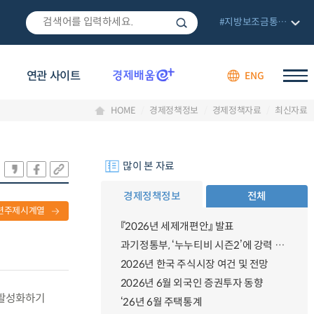
#지방보조금통합관리망
연관 사이트
ENG
HOME
경제정책정보
경제정책자료
최신자료
많이 본 자료
경제정책정보
전체
련주제시계열
『2026년 세제개편안』 발표
과기정통부, ‘누누티비 시즌2’에 강력 대응 의지 밝혀
2026년 한국 주식시장 여건 및 전망
2026년 6월 외국인 증권투자 동향
 활성화하기
‘26년 6월 주택통계