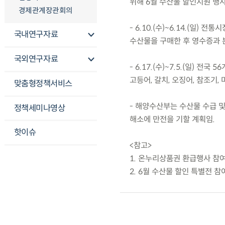
위해 6월 수산물 할인지원 행
경제관계장관회의
- 6.10.(수)~6.14.(일
국내연구자료
수산물을 구매한 후 영수증과 
국외연구자료
- 6.17.(수)~7.5.(일) 
고등어, 갈치, 오징어, 참조기,
맞춤형정책서비스
- 해양수산부는 수산물 수급 
정책세미나영상
해소에 만전을 기할 계획임.
핫이슈
<참고>
1. 온누리상품권 환급행사 참
2. 6월 수산물 할인 특별전 