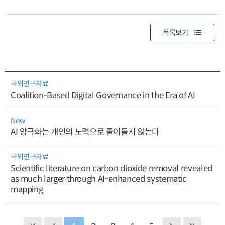
목록보기
국외연구자료
Coalition-Based Digital Governance in the Era of AI
Now
AI 양극화는 개인의 노력으로 줄어들지 않는다
국외연구자료
Scientific literature on carbon dioxide removal revealed
as much larger through AI-enhanced systematic
mapping