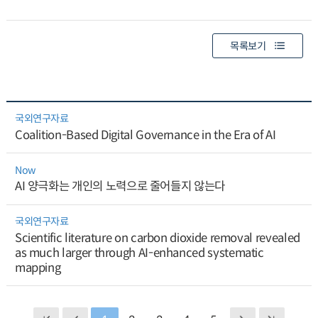
목록보기
국외연구자료
Coalition-Based Digital Governance in the Era of AI
Now
AI 양극화는 개인의 노력으로 줄어들지 않는다
국외연구자료
Scientific literature on carbon dioxide removal revealed
as much larger through AI-enhanced systematic
mapping