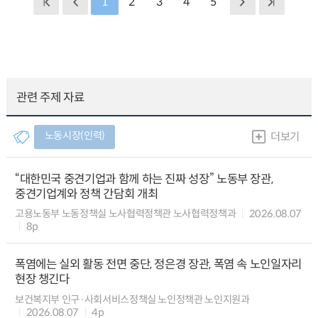
1
2
3
4
5
관련 주제 자료
노동시장(인력)
더보기
“대한민국 중견기업과 함께 하는 진짜 성장” 노동부 장관,
중견기업계와 정책 간담회 개최
고용노동부 노동정책실 노사협력정책관 노사협력정책과
2026.08.07
8p
폭염에는 실외 활동 전면 중단, 정은경 장관, 폭염 속 노인일자리
현장 챙긴다
보건복지부 인구·사회서비스정책실 노인정책관 노인지원과
2026.08.07
4p