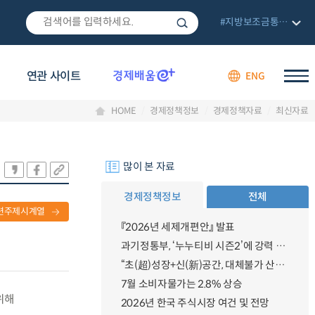
#지방보조금통합관리망
연관 사이트
ENG
HOME
경제정책정보
경제정책자료
최신자료
많이 본 자료
경제정책정보
전체
련주제시계열
『2026년 세제개편안』 발표
과기정통부, ‘누누티비 시즌2’에 강력 대응 의지 밝혀
“초(超)성장+신(新)공간, 대체불가 산업강국”
7월 소비자물가는 2.8% 상승
위해
2026년 한국 주식시장 여건 및 전망