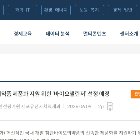
과학·IT
환경·에너지
노동·복지
경제·일반
경제교육
데이터 분석
멀티콘텐츠
센터소개
약품 제품화 지원 위한 ‘바이오챌린저’ 선정 예정
관
안전평가원 세포유전자치료제과
2026.06.09
2p
.(화) 혁신적인 국내 개발 첨단바이오의약품의 신속한 제품화를 지원하기 