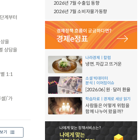
2026년 7월 수출입 동향
2026년 7월 소비자물가동향
 단계부터
대상을
별 상담을
나라경제ㅣ칼럼
냉면, 차갑고 뜨거운
 1:1
소셜 빅데이터
분석ㅣ이머징이슈
[2026.06] 원·달러 환율
셀)’가
학습자료ㅣ경제로 세상 읽기
사람들은 어떻게 위험을
함께 나누어 왔을까?
보기