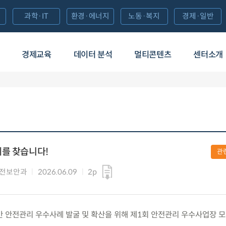
과학·IT
환경·에너지
노동·복지
경제·일반
경제교육
데이터 분석
멀티콘텐츠
센터소개
례를 찾습니다!
관
안전보안과
2026.06.09
2p
) 항만 안전관리 우수사례 발굴 및 확산을 위해 제1회 안전관리 우수사업장 