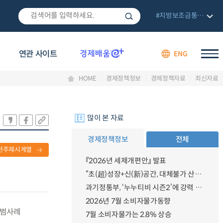
#지방보조금통합관리망
연관 사이트
ENG
HOME
경제정책정보
경제정책자료
최신자료
많이 본 자료
경제정책정보
전체
련주제시계열
『2026년 세제개편안』 발표
“초(超)성장+신(新)공간, 대체불가 산업강국”
과기정통부, ‘누누티비 시즌2’에 강력 대응 의지 밝혀
2026년 7월 소비자물가동향
모범사례
7월 소비자물가는 2.8% 상승