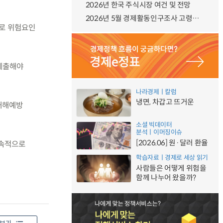
2026년 한국 주식시장 여건 및 전망
2026년 5월 경제활동인구조사 고령층 부가조사 결과
으로 위험요인
제출해야
나라경제ㅣ칼럼
냉면, 차갑고 뜨거운
 재해예방
소셜 빅데이터
분석ㅣ이머징이슈
[2026.06] 원·달러 환율
지속적으로
학습자료ㅣ경제로 세상 읽기
사람들은 어떻게 위험을
함께 나누어 왔을까?