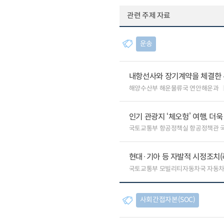
관련 주제 자료
운송
내항선사와 장기계약을 체결한 
해양수산부 해운물류국 연안해운과
인기 관광지 ‘체오헝’ 여행, 더
국토교통부 항공정책실 항공정책관 
현대·기아 등 자발적 시정조치(
국토교통부 모빌리티자동차국 자동
사회간접자본(SOC)