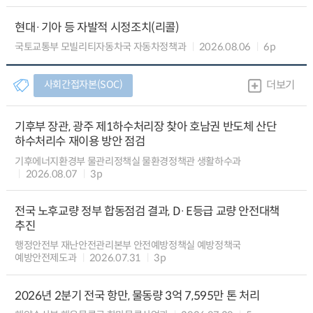
현대·기아 등 자발적 시정조치(리콜)
국토교통부 모빌리티자동차국 자동차정책과
2026.08.06
6p
사회간접자본(SOC)
더보기
기후부 장관, 광주 제1하수처리장 찾아 호남권 반도체 산단
하수처리수 재이용 방안 점검
기후에너지환경부 물관리정책실 물환경정책관 생활하수과
2026.08.07
3p
전국 노후교량 정부 합동점검 결과, D·E등급 교량 안전대책
추진
행정안전부 재난안전관리본부 안전예방정책실 예방정책국
예방안전제도과
2026.07.31
3p
2026년 2분기 전국 항만, 물동량 3억 7,595만 톤 처리