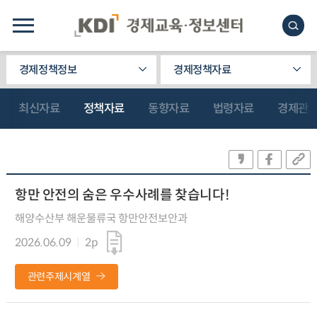
경제정책정보
경제정책자료
최신자료
정책자료
동향자료
법령자료
경제관
항만 안전의 숨은 우수사례를 찾습니다!
해양수산부 해운물류국 항만안전보안과
2026.06.09
2p
관련주제시계열