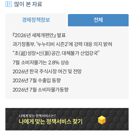
많이 본 자료
경제정책정보
전체
『2026년 세제개편안』 발표
과기정통부, ‘누누티비 시즌2’에 강력 대응 의지 밝혀
“초(超)성장+신(新)공간, 대체불가 산업강국”
7월 소비자물가는 2.8% 상승
2026년 한국 주식시장 여건 및 전망
2026년 7월 수출입 동향
2026년 7월 소비자물가동향