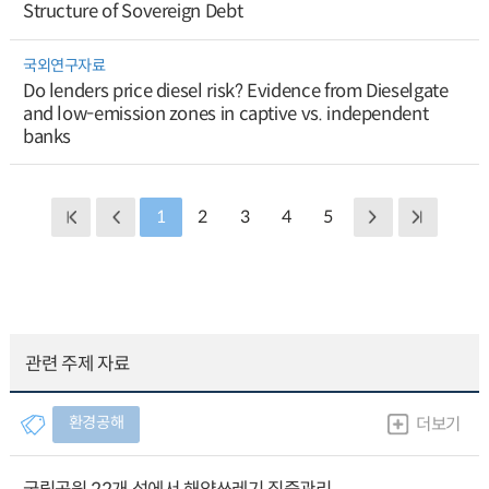
Structure of Sovereign Debt
국외연구자료
Do lenders price diesel risk? Evidence from Dieselgate
and low-emission zones in captive vs. independent
banks
1
2
3
4
5
관련 주제 자료
환경공해
더보기