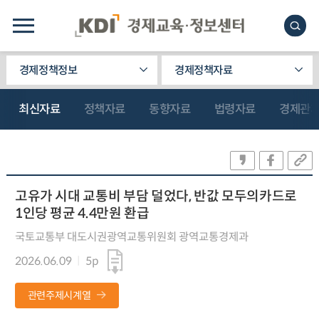
경제정책정보
경제정책자료
최신자료
정책자료
동향자료
법령자료
경제관
고유가 시대 교통비 부담 덜었다, 반값 모두의카드로
1인당 평균 4.4만원 환급
국토교통부 대도시권광역교통위원회 광역교통경제과
2026.06.09
5p
관련주제시계열