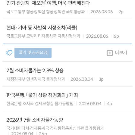
인기 관광지 ‘체오헝’ 여행, 더욱 편리해진다
국토교통부 항공정책실 항공정책관 국제항공과
2026.08.06
2p
현대·기아 등 자발적 시정조치(리콜)
국토교통부 모빌리티자동차국 자동차정책과
2026.08.06
6p
물가 및 공공요금
더보기
7월 소비자물가는 2.8% 상승
재정경제부 민생경제국 물가정책과
2026.08.04
3p
한국은행, 「물가 상황 점검회의」 개최
한국은행 조사국 경제모형실 물가동향팀
2026.08.04
4p
2026년 7월 소비자물가동향
국가데이터처 경제통계국 경제동향통계심의관 물가동향과
2026.08.04
26p