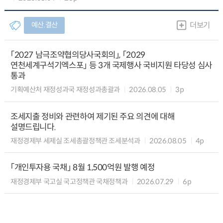
예산.결산
더보기
「2027 남극조약협의당사국회의」, 「2029
연천세계구석기엑스포」 등 3개 국제행사 국비지원 타당성 심사
통과
기획예산처 재정성과국 재정성과총괄과
2026.08.05
3p
조세지출 정비와 관련하여 제기된 주요 의견에 대해
설명드립니다.
재정경제부 세제실 조세총괄정책관 조세분석과
2026.08.05
4p
「개인투자용 국채」 8월 1,500억원 발행 예정
재정경제부 국고실 국고정책관 국채정책과
2026.07.29
6p