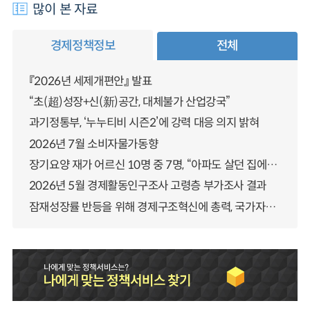
많이 본 자료
경제정책정보
전체
『2026년 세제개편안』 발표
“초(超)성장+신(新)공간, 대체불가 산업강국”
과기정통부, ‘누누티비 시즌2’에 강력 대응 의지 밝혀
2026년 7월 소비자물가동향
장기요양 재가 어르신 10명 중 7명, “아파도 살던 집에서 살겠다” 「2025년 장기요양실태조사」 결과 발표
2026년 5월 경제활동인구조사 고령층 부가조사 결과
잠재성장률 반등을 위해 경제구조혁신에 총력, 국가자산 관리체계 대전환