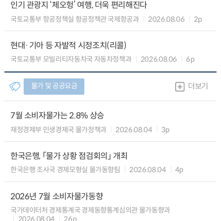
인기 관광지 ‘체오헝’ 여행, 더욱 편리해진다
국토교통부 항공정책실 항공정책관 국제항공과
2026.08.06
2p
현대·기아 등 자발적 시정조치(리콜)
국토교통부 모빌리티자동차국 자동차정책과
2026.08.06
6p
물가 및 공공요금
더보기
7월 소비자물가는 2.8% 상승
재정경제부 민생경제국 물가정책과
2026.08.04
3p
한국은행, 「물가 상황 점검회의」 개최
한국은행 조사국 경제모형실 물가동향팀
2026.08.04
4p
2026년 7월 소비자물가동향
국가데이터처 경제통계국 경제동향통계심의관 물가동향과
2026.08.04
26p