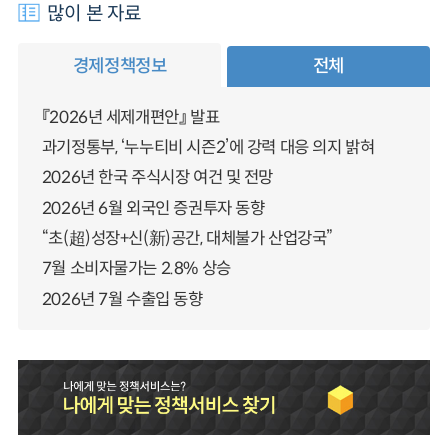
많이 본 자료
경제정책정보
전체
『2026년 세제개편안』 발표
과기정통부, ‘누누티비 시즌2’에 강력 대응 의지 밝혀
2026년 한국 주식시장 여건 및 전망
2026년 6월 외국인 증권투자 동향
“초(超)성장+신(新)공간, 대체불가 산업강국”
7월 소비자물가는 2.8% 상승
2026년 7월 수출입 동향