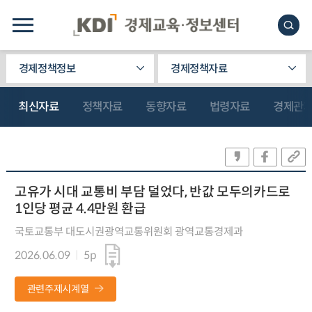
경제정책정보
경제정책자료
최신자료
정책자료
동향자료
법령자료
경제관
고유가 시대 교통비 부담 덜었다, 반값 모두의카드로
1인당 평균 4.4만원 환급
국토교통부 대도시권광역교통위원회 광역교통경제과
2026.06.09
5p
관련주제시계열