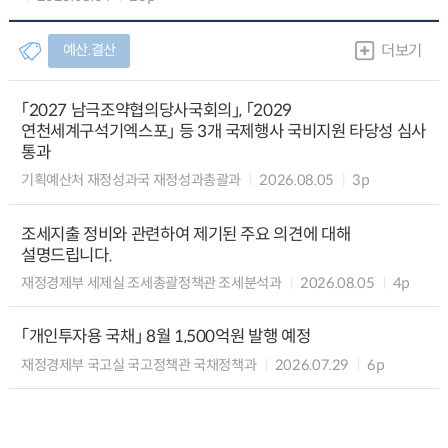
예산.결산
더보기
「2027 남극조약협의당사국회의」, 「2029
연천세계구석기엑스포」 등 3개 국제행사 국비지원 타당성 심사
통과
기획예산처 재정성과국 재정성과총괄과
2026.08.05
3p
조세지출 정비와 관련하여 제기된 주요 의견에 대해
설명드립니다.
재정경제부 세제실 조세총괄정책관 조세분석과
2026.08.05
4p
「개인투자용 국채」 8월 1,500억원 발행 예정
재정경제부 국고실 국고정책관 국채정책과
2026.07.29
6p