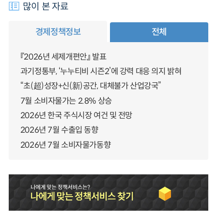
많이 본 자료
경제정책정보
전체
『2026년 세제개편안』 발표
과기정통부, ‘누누티비 시즌2’에 강력 대응 의지 밝혀
“초(超)성장+신(新)공간, 대체불가 산업강국”
7월 소비자물가는 2.8% 상승
2026년 한국 주식시장 여건 및 전망
2026년 7월 수출입 동향
2026년 7월 소비자물가동향