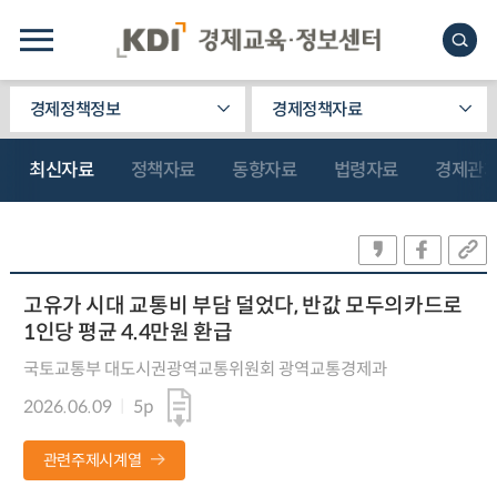
경제정책정보
경제정책자료
최신자료
정책자료
동향자료
법령자료
경제관
고유가 시대 교통비 부담 덜었다, 반값 모두의카드로
1인당 평균 4.4만원 환급
국토교통부 대도시권광역교통위원회 광역교통경제과
2026.06.09
5p
관련주제시계열