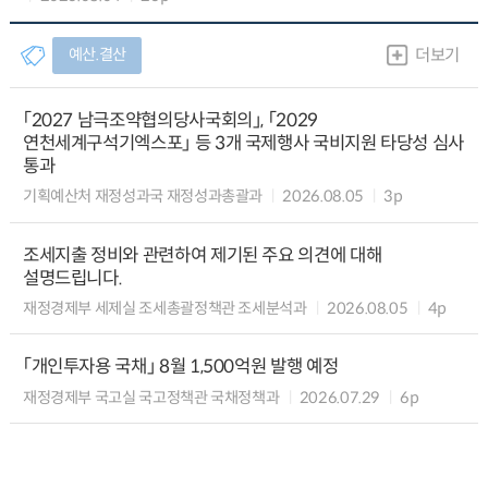
예산.결산
더보기
「2027 남극조약협의당사국회의」, 「2029
연천세계구석기엑스포」 등 3개 국제행사 국비지원 타당성 심사
통과
기획예산처 재정성과국 재정성과총괄과
2026.08.05
3p
조세지출 정비와 관련하여 제기된 주요 의견에 대해
설명드립니다.
재정경제부 세제실 조세총괄정책관 조세분석과
2026.08.05
4p
「개인투자용 국채」 8월 1,500억원 발행 예정
재정경제부 국고실 국고정책관 국채정책과
2026.07.29
6p