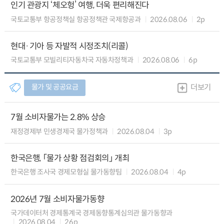
인기 관광지 ‘체오헝’ 여행, 더욱 편리해진다
국토교통부 항공정책실 항공정책관 국제항공과
2026.08.06
2p
현대·기아 등 자발적 시정조치(리콜)
국토교통부 모빌리티자동차국 자동차정책과
2026.08.06
6p
물가 및 공공요금
더보기
7월 소비자물가는 2.8% 상승
재정경제부 민생경제국 물가정책과
2026.08.04
3p
한국은행, 「물가 상황 점검회의」 개최
한국은행 조사국 경제모형실 물가동향팀
2026.08.04
4p
2026년 7월 소비자물가동향
국가데이터처 경제통계국 경제동향통계심의관 물가동향과
2026.08.04
26p