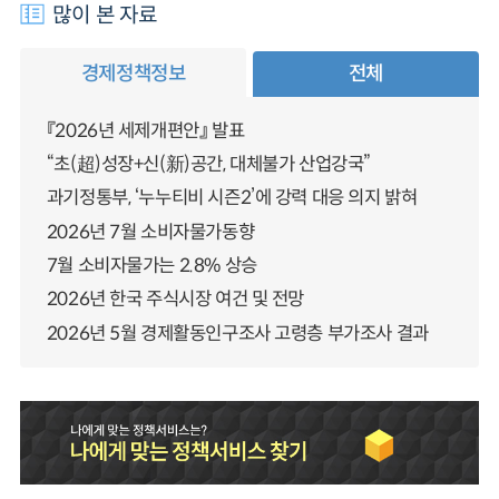
많이 본 자료
경제정책정보
전체
『2026년 세제개편안』 발표
“초(超)성장+신(新)공간, 대체불가 산업강국”
과기정통부, ‘누누티비 시즌2’에 강력 대응 의지 밝혀
2026년 7월 소비자물가동향
7월 소비자물가는 2.8% 상승
2026년 한국 주식시장 여건 및 전망
2026년 5월 경제활동인구조사 고령층 부가조사 결과