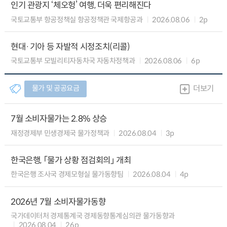
인기 관광지 ‘체오헝’ 여행, 더욱 편리해진다
국토교통부 항공정책실 항공정책관 국제항공과
2026.08.06
2p
현대·기아 등 자발적 시정조치(리콜)
국토교통부 모빌리티자동차국 자동차정책과
2026.08.06
6p
물가 및 공공요금
더보기
7월 소비자물가는 2.8% 상승
재정경제부 민생경제국 물가정책과
2026.08.04
3p
한국은행, 「물가 상황 점검회의」 개최
한국은행 조사국 경제모형실 물가동향팀
2026.08.04
4p
2026년 7월 소비자물가동향
국가데이터처 경제통계국 경제동향통계심의관 물가동향과
2026.08.04
26p