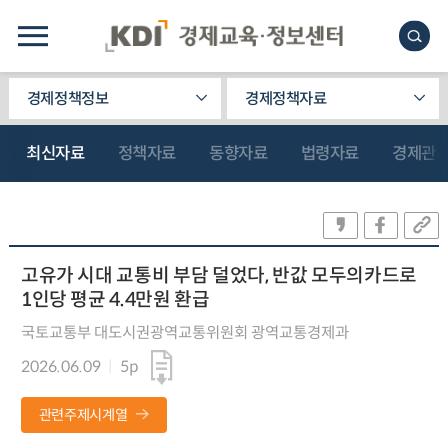
경제정책정보
경제정책자료
최신자료
정책자료
동향자료
법령자료
경제관
고유가 시대 교통비 부담 덜었다, 반값 모두의카드로
1인당 평균 4.4만원 환급
국토교통부 대도시권광역교통위원회 광역교통경제과
2026.06.09
5p
관련주제시계열