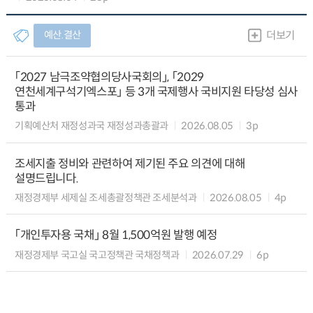
예산.결산
더보기
「2027 남극조약협의당사국회의」, 「2029
연천세계구석기엑스포」 등 3개 국제행사 국비지원 타당성 심사
통과
기획예산처 재정성과국 재정성과총괄과
2026.08.05
3p
조세지출 정비와 관련하여 제기된 주요 의견에 대해
설명드립니다.
재정경제부 세제실 조세총괄정책관 조세분석과
2026.08.05
4p
「개인투자용 국채」 8월 1,500억원 발행 예정
재정경제부 국고실 국고정책관 국채정책과
2026.07.29
6p