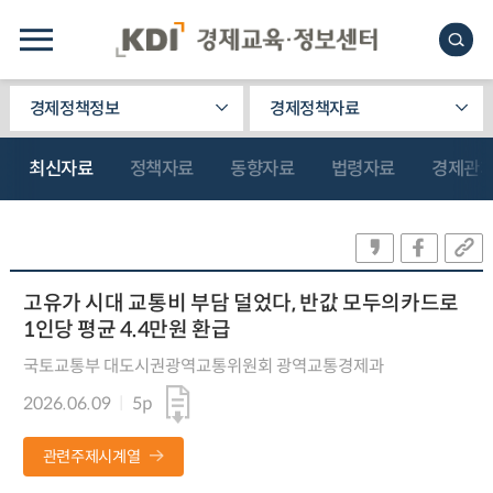
경제정책정보
경제정책자료
최신자료
정책자료
동향자료
법령자료
경제관
고유가 시대 교통비 부담 덜었다, 반값 모두의카드로
1인당 평균 4.4만원 환급
국토교통부 대도시권광역교통위원회 광역교통경제과
2026.06.09
5p
관련주제시계열