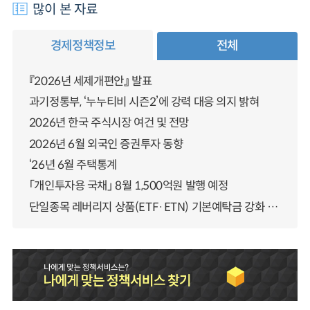
많이 본 자료
경제정책정보
전체
『2026년 세제개편안』 발표
과기정통부, ‘누누티비 시즌2’에 강력 대응 의지 밝혀
2026년 한국 주식시장 여건 및 전망
2026년 6월 외국인 증권투자 동향
‘26년 6월 주택통계
「개인투자용 국채」 8월 1,500억원 발행 예정
단일종목 레버리지 상품(ETF·ETN) 기본예탁금 강화 조기시행 방안 안내