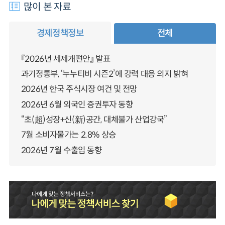
많이 본 자료
경제정책정보
전체
『2026년 세제개편안』 발표
과기정통부, ‘누누티비 시즌2’에 강력 대응 의지 밝혀
2026년 한국 주식시장 여건 및 전망
2026년 6월 외국인 증권투자 동향
“초(超)성장+신(新)공간, 대체불가 산업강국”
7월 소비자물가는 2.8% 상승
2026년 7월 수출입 동향