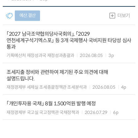
예산.결산
더보기
「2027 남극조약협의당사국회의」, 「2029
연천세계구석기엑스포」 등 3개 국제행사 국비지원 타당성 심사
통과
기획예산처 재정성과국 재정성과총괄과
2026.08.05
3p
조세지출 정비와 관련하여 제기된 주요 의견에 대해
설명드립니다.
재정경제부 세제실 조세총괄정책관 조세분석과
2026.08.05
4p
「개인투자용 국채」 8월 1,500억원 발행 예정
재정경제부 국고실 국고정책관 국채정책과
2026.07.29
6p