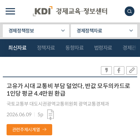
경제정책정보
경제정책자료
최신자료
정책자료
동향자료
법령자료
경제관
고유가 시대 교통비 부담 덜었다, 반값 모두의카드로
1인당 평균 4.4만원 환급
국토교통부 대도시권광역교통위원회 광역교통경제과
2026.06.09
5p
관련주제시계열