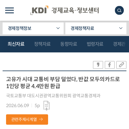
경제정책정보
경제정책자료
최신자료
정책자료
동향자료
법령자료
경제관
고유가 시대 교통비 부담 덜었다, 반값 모두의카드로
1인당 평균 4.4만원 환급
국토교통부 대도시권광역교통위원회 광역교통경제과
2026.06.09
5p
관련주제시계열