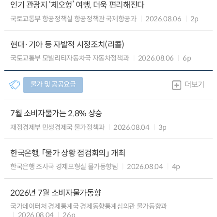
인기 관광지 ‘체오헝’ 여행, 더욱 편리해진다
국토교통부 항공정책실 항공정책관 국제항공과
2026.08.06
2p
현대·기아 등 자발적 시정조치(리콜)
국토교통부 모빌리티자동차국 자동차정책과
2026.08.06
6p
물가 및 공공요금
더보기
7월 소비자물가는 2.8% 상승
재정경제부 민생경제국 물가정책과
2026.08.04
3p
한국은행, 「물가 상황 점검회의」 개최
한국은행 조사국 경제모형실 물가동향팀
2026.08.04
4p
2026년 7월 소비자물가동향
국가데이터처 경제통계국 경제동향통계심의관 물가동향과
2026.08.04
26p