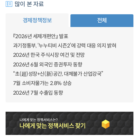
많이 본 자료
경제정책정보
전체
『2026년 세제개편안』 발표
과기정통부, ‘누누티비 시즌2’에 강력 대응 의지 밝혀
2026년 한국 주식시장 여건 및 전망
2026년 6월 외국인 증권투자 동향
“초(超)성장+신(新)공간, 대체불가 산업강국”
7월 소비자물가는 2.8% 상승
2026년 7월 수출입 동향