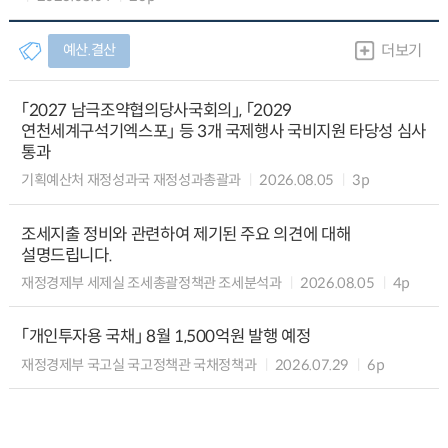
예산.결산
더보기
「2027 남극조약협의당사국회의」, 「2029
연천세계구석기엑스포」 등 3개 국제행사 국비지원 타당성 심사
통과
기획예산처 재정성과국 재정성과총괄과
2026.08.05
3p
조세지출 정비와 관련하여 제기된 주요 의견에 대해
설명드립니다.
재정경제부 세제실 조세총괄정책관 조세분석과
2026.08.05
4p
「개인투자용 국채」 8월 1,500억원 발행 예정
재정경제부 국고실 국고정책관 국채정책과
2026.07.29
6p