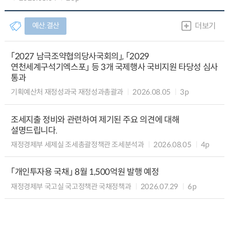
예산.결산
더보기
「2027 남극조약협의당사국회의」, 「2029
연천세계구석기엑스포」 등 3개 국제행사 국비지원 타당성 심사
통과
기획예산처 재정성과국 재정성과총괄과
2026.08.05
3p
조세지출 정비와 관련하여 제기된 주요 의견에 대해
설명드립니다.
재정경제부 세제실 조세총괄정책관 조세분석과
2026.08.05
4p
「개인투자용 국채」 8월 1,500억원 발행 예정
재정경제부 국고실 국고정책관 국채정책과
2026.07.29
6p