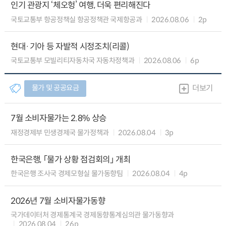
인기 관광지 ‘체오헝’ 여행, 더욱 편리해진다
국토교통부 항공정책실 항공정책관 국제항공과
2026.08.06
2p
현대·기아 등 자발적 시정조치(리콜)
국토교통부 모빌리티자동차국 자동차정책과
2026.08.06
6p
물가 및 공공요금
더보기
7월 소비자물가는 2.8% 상승
재정경제부 민생경제국 물가정책과
2026.08.04
3p
한국은행, 「물가 상황 점검회의」 개최
한국은행 조사국 경제모형실 물가동향팀
2026.08.04
4p
2026년 7월 소비자물가동향
국가데이터처 경제통계국 경제동향통계심의관 물가동향과
2026.08.04
26p