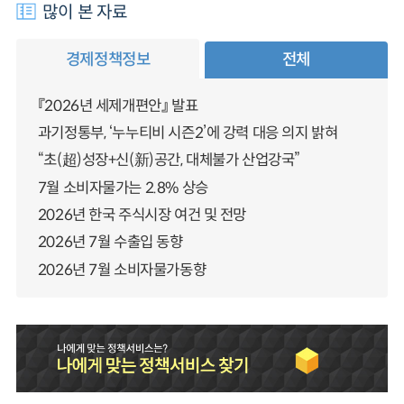
많이 본 자료
경제정책정보
전체
『2026년 세제개편안』 발표
과기정통부, ‘누누티비 시즌2’에 강력 대응 의지 밝혀
“초(超)성장+신(新)공간, 대체불가 산업강국”
7월 소비자물가는 2.8% 상승
2026년 한국 주식시장 여건 및 전망
2026년 7월 수출입 동향
2026년 7월 소비자물가동향