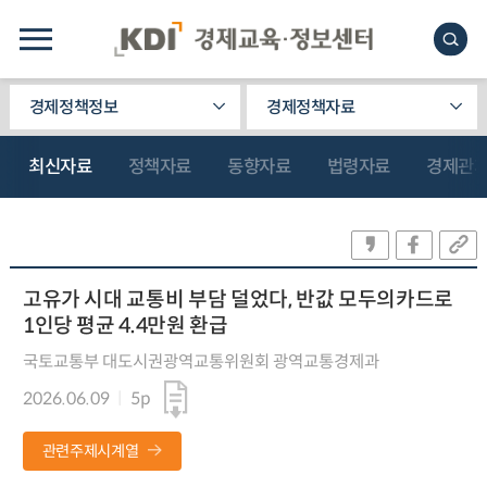
경제정책정보
경제정책자료
최신자료
정책자료
동향자료
법령자료
경제관
고유가 시대 교통비 부담 덜었다, 반값 모두의카드로
1인당 평균 4.4만원 환급
국토교통부 대도시권광역교통위원회 광역교통경제과
2026.06.09
5p
관련주제시계열