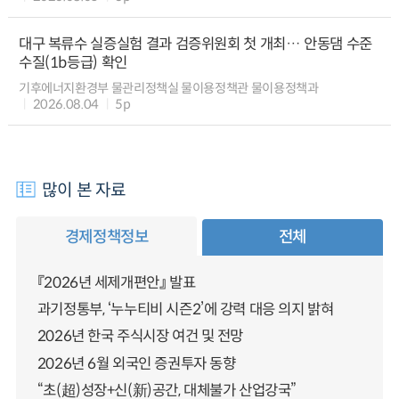
대구 복류수 실증실험 결과 검증위원회 첫 개최… 안동댐 수준
수질(1b등급) 확인
기후에너지환경부 물관리정책실 물이용정책관 물이용정책과
2026.08.04
5p
많이 본 자료
경제정책정보
전체
『2026년 세제개편안』 발표
과기정통부, ‘누누티비 시즌2’에 강력 대응 의지 밝혀
2026년 한국 주식시장 여건 및 전망
2026년 6월 외국인 증권투자 동향
“초(超)성장+신(新)공간, 대체불가 산업강국”