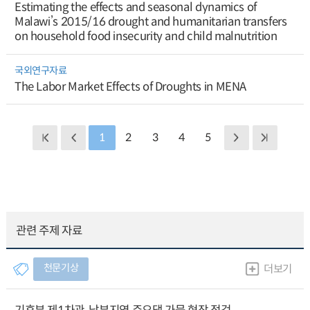
Estimating the effects and seasonal dynamics of
Malawi’s 2015/16 drought and humanitarian transfers
on household food insecurity and child malnutrition
국외연구자료
The Labor Market Effects of Droughts in MENA
1
2
3
4
5
관련 주제 자료
천문기상
더보기