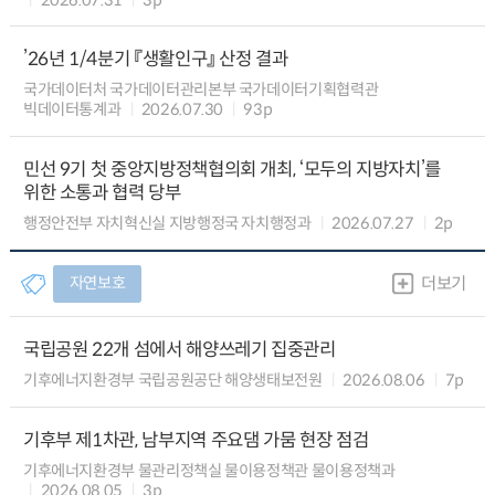
’26년 1/4분기 『생활인구』 산정 결과
국가데이터처 국가데이터관리본부 국가데이터기획협력관
빅데이터통계과
2026.07.30
93p
민선 9기 첫 중앙지방정책협의회 개최, ‘모두의 지방자치’를
위한 소통과 협력 당부
행정안전부 자치혁신실 지방행정국 자치행정과
2026.07.27
2p
자연보호
더보기
국립공원 22개 섬에서 해양쓰레기 집중관리
기후에너지환경부 국립공원공단 해양생태보전원
2026.08.06
7p
기후부 제1차관, 남부지역 주요댐 가뭄 현장 점검
기후에너지환경부 물관리정책실 물이용정책관 물이용정책과
2026.08.05
3p