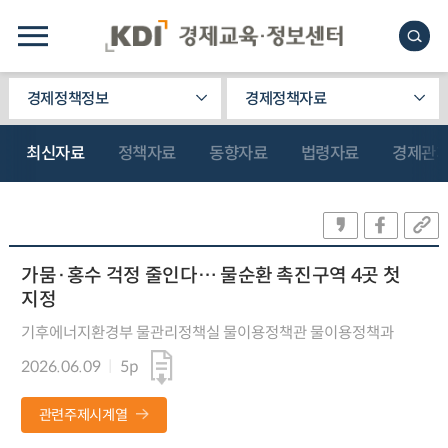
경제정책정보
경제정책자료
최신자료
정책자료
동향자료
법령자료
경제관
가뭄·홍수 걱정 줄인다… 물순환 촉진구역 4곳 첫
지정
기후에너지환경부 물관리정책실 물이용정책관 물이용정책과
2026.06.09
5p
관련주제시계열