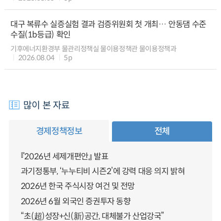
대구 복류수 실증실험 결과 검증위원회 첫 개최… 안동댐 수준
수질(1b등급) 확인
기후에너지환경부 물관리정책실 물이용정책관 물이용정책과
2026.08.04
5p
많이 본 자료
경제정책정보
전체
『2026년 세제개편안』 발표
과기정통부, ‘누누티비 시즌2’에 강력 대응 의지 밝혀
2026년 한국 주식시장 여건 및 전망
2026년 6월 외국인 증권투자 동향
“초(超)성장+신(新)공간, 대체불가 산업강국”