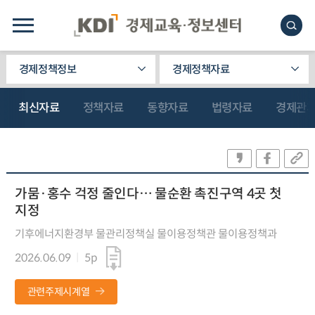
경제정책정보
경제정책자료
최신자료
정책자료
동향자료
법령자료
경제관
가뭄·홍수 걱정 줄인다… 물순환 촉진구역 4곳 첫
지정
기후에너지환경부 물관리정책실 물이용정책관 물이용정책과
2026.06.09
5p
관련주제시계열