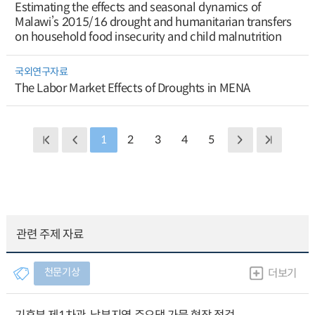
Estimating the effects and seasonal dynamics of
Malawi’s 2015/16 drought and humanitarian transfers
on household food insecurity and child malnutrition
국외연구자료
The Labor Market Effects of Droughts in MENA
1
2
3
4
5
관련 주제 자료
천문기상
더보기