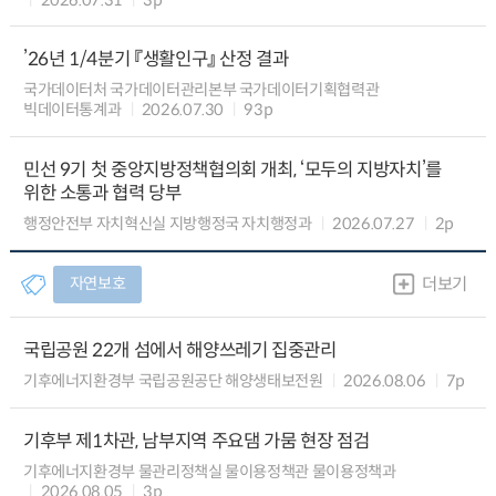
’26년 1/4분기 『생활인구』 산정 결과
국가데이터처 국가데이터관리본부 국가데이터기획협력관
빅데이터통계과
2026.07.30
93p
민선 9기 첫 중앙지방정책협의회 개최, ‘모두의 지방자치’를
위한 소통과 협력 당부
행정안전부 자치혁신실 지방행정국 자치행정과
2026.07.27
2p
자연보호
더보기
국립공원 22개 섬에서 해양쓰레기 집중관리
기후에너지환경부 국립공원공단 해양생태보전원
2026.08.06
7p
기후부 제1차관, 남부지역 주요댐 가뭄 현장 점검
기후에너지환경부 물관리정책실 물이용정책관 물이용정책과
2026.08.05
3p