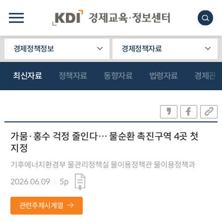
경제정책정보
경제정책자료
최신자료
정책자료
동향자료
법령자료
경제관
가뭄·홍수 걱정 줄인다… 물순환 촉진구역 4곳 첫
지정
기후에너지환경부 물관리정책실 물이용정책관 물이용정책과
2026.06.09
5p
관련주제시계열