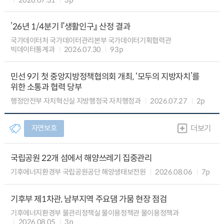
’26년 1/4분기 『생활인구』 산정 결과
국가데이터처 국가데이터관리본부 국가데이터기획협력관
빅데이터통계과
2026.07.30
93p
민선 9기 첫 중앙지방정책협의회 개최, ‘모두의 지방자치’를
위한 소통과 협력 당부
행정안전부 자치혁신실 지방행정국 자치행정과
2026.07.27
2p
자연보호
더보기
국립공원 22개 섬에서 해양쓰레기 집중관리
기후에너지환경부 국립공원공단 해양생태보전원
2026.08.06
7p
기후부 제1차관, 남부지역 주요댐 가뭄 현장 점검
기후에너지환경부 물관리정책실 물이용정책관 물이용정책과
2026.08.05
3p