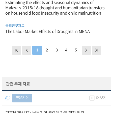
Estimating the effects and seasonal dynamics of
Malawi’s 2015/16 drought and humanitarian transfers
on household food insecurity and child malnutrition
국외연구자료
The Labor Market Effects of Droughts in MENA
1
2
3
4
5
관련 주제 자료
천문기상
더보기