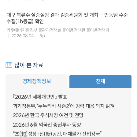
대구 복류수 실증실험 결과 검증위원회 첫 개최… 안동댐 수준
수질(1b등급) 확인
기후에너지환경부 물관리정책실 물이용정책관 물이용정책과
2026.08.04
5p
많이 본 자료
경제정책정보
전체
『2026년 세제개편안』 발표
과기정통부, ‘누누티비 시즌2’에 강력 대응 의지 밝혀
2026년 한국 주식시장 여건 및 전망
2026년 6월 외국인 증권투자 동향
“초(超)성장+신(新)공간, 대체불가 산업강국”