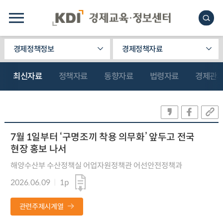
경제정책정보
경제정책자료
최신자료
정책자료
동향자료
법령자료
경제관
7월 1일부터 ‘구명조끼 착용 의무화’ 앞두고 전국
현장 홍보 나서
해양수산부 수산정책실 어업자원정책관 어선안전정책과
2026.06.09
1p
관련주제시계열