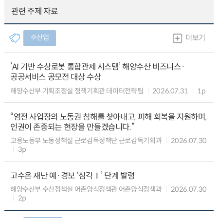
관련 주제 자료
수산업
더보기
’AI 기반 수상로봇 통합관제 시스템’ 해양수산 비즈니스·
공공서비스 공모전 대상 수상
해양수산부 기획조정실 정책기획관 데이터전략팀
2026.07.31
1p
“염전 사업장의 노동권 침해를 찾아내고, 피해 회복을 지원하며,
인권이 존중되는 현장을 만들겠습니다.”
고용노동부 노동정책실 근로감독정책단 근로감독기획과
2026.07.30
3p
고수온 재난 예·경보 ‘심각Ⅰ’ 단계 발령
해양수산부 수산정책실 어촌양식정책관 어촌양식정책과
2026.07.30
2p