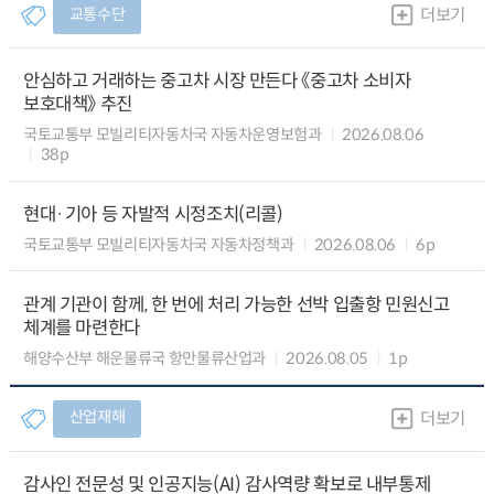
교통수단
더보기
안심하고 거래하는 중고차 시장 만든다 《중고차 소비자
보호대책》 추진
국토교통부 모빌리티자동차국 자동차운영보험과
2026.08.06
38p
현대·기아 등 자발적 시정조치(리콜)
국토교통부 모빌리티자동차국 자동차정책과
2026.08.06
6p
관계 기관이 함께, 한 번에 처리 가능한 선박 입출항 민원신고
체계를 마련한다
해양수산부 해운물류국 항만물류산업과
2026.08.05
1p
산업재해
더보기
감사인 전문성 및 인공지능(AI) 감사역량 확보로 내부통제