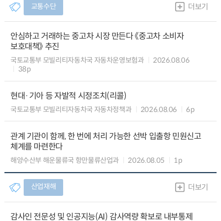
교통수단
더보기
안심하고 거래하는 중고차 시장 만든다 《중고차 소비자
보호대책》 추진
국토교통부 모빌리티자동차국 자동차운영보험과
2026.08.06
38p
현대·기아 등 자발적 시정조치(리콜)
국토교통부 모빌리티자동차국 자동차정책과
2026.08.06
6p
관계 기관이 함께, 한 번에 처리 가능한 선박 입출항 민원신고
체계를 마련한다
해양수산부 해운물류국 항만물류산업과
2026.08.05
1p
산업재해
더보기
감사인 전문성 및 인공지능(AI) 감사역량 확보로 내부통제