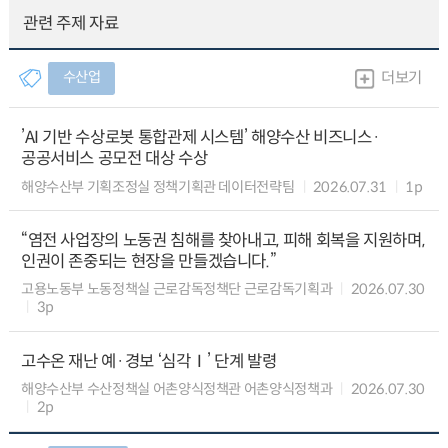
관련 주제 자료
수산업
더보기
’AI 기반 수상로봇 통합관제 시스템’ 해양수산 비즈니스·
공공서비스 공모전 대상 수상
해양수산부 기획조정실 정책기획관 데이터전략팀
2026.07.31
1p
“염전 사업장의 노동권 침해를 찾아내고, 피해 회복을 지원하며,
인권이 존중되는 현장을 만들겠습니다.”
고용노동부 노동정책실 근로감독정책단 근로감독기획과
2026.07.30
3p
고수온 재난 예·경보 ‘심각Ⅰ’ 단계 발령
해양수산부 수산정책실 어촌양식정책관 어촌양식정책과
2026.07.30
2p