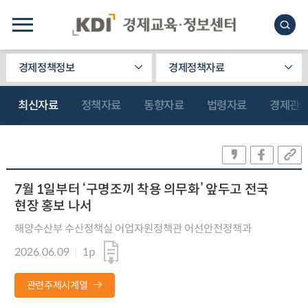
경제정책정보
경제정책자료
최신자료
정책자료
동향자료
법령자료
경제관
7월 1일부터 ‘구명조끼 착용 의무화’ 앞두고 전국
현장 홍보 나서
해양수산부 수산정책실 어업자원정책관 어선안전정책과
2026.06.09
1p
관련주제시계열