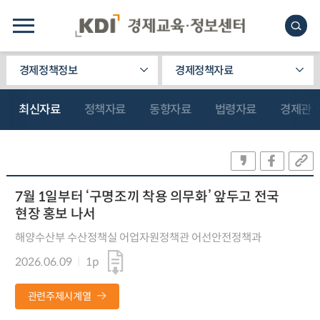
경제정책정보
경제정책자료
최신자료
정책자료
동향자료
법령자료
경제관
7월 1일부터 ‘구명조끼 착용 의무화’ 앞두고 전국
현장 홍보 나서
해양수산부 수산정책실 어업자원정책관 어선안전정책과
2026.06.09
1p
관련주제시계열