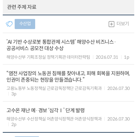
관련 주제 자료
수산업
더보기
’AI 기반 수상로봇 통합관제 시스템’ 해양수산 비즈니스·
공공서비스 공모전 대상 수상
해양수산부 기획조정실 정책기획관 데이터전략팀
2026.07.31
1p
“염전 사업장의 노동권 침해를 찾아내고, 피해 회복을 지원하며,
인권이 존중되는 현장을 만들겠습니다.”
고용노동부 노동정책실 근로감독정책단 근로감독기획과
2026.07.30
3p
고수온 재난 예·경보 ‘심각Ⅰ’ 단계 발령
해양수산부 수산정책실 어촌양식정책관 어촌양식정책과
2026.07.30
2p