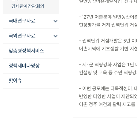
일반농산어촌개발사업’ 신규 대
경제관계장관회의
- ‘27년 어촌분야 일반농산어촌
국내연구자료
현장평가를 거쳐 권역단위 거점
국외연구자료
- 권역단위 거점개발은 5년 이내
어촌지역에 기초생활 기반 시설
맞춤형정책서비스
- 시·군 역량강화 사업은 1년 
정책세미나영상
컨설팅 및 교육 등 주민 역량
핫이슈
- 이번 공모에는 다목적센터, 
반영한 다양한 사업이 제안되었
어촌 정주 여건과 활력 제고를