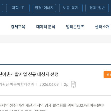
과학·IT
환경·에너지
노동·복지
경제·일반
경제교육
데이터 분석
멀티콘텐츠
센터소개
농산어촌개발사업 신규 대상지 선정
관
기획단 어촌어항재생과
2026.06.09
2p
 어촌지역 정주 여건 개선과 지역 경제 활성화를 위해 ‘2027년 어촌분야