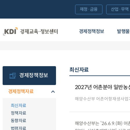
재정·금융
산업·무역
경제정책정보
발행물
최신자료
경제정책정보
2027년 어촌분야 일반
경제정책자료
해양수산부 어촌어항재생사업
최신자료
정책자료
동향자료
해양수산부는 ’26.6.9.(화)
법령자료