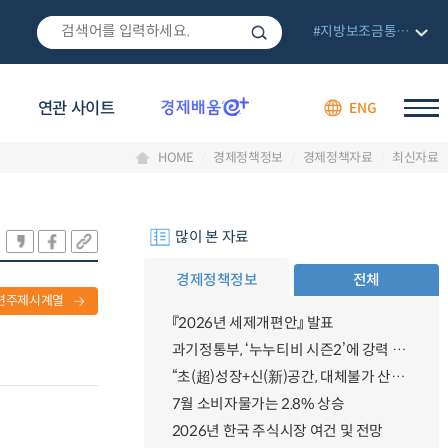
#지방보조금통합관리망
연관 사이트
ENG
HOME
경제정책정보
경제정책자료
최신자료
많이 본 자료
경제정책정보
전체
련주제시계열
『2026년 세제개편안』 발표
과기정통부, ‘누누티비 시즌2’에 강력 대응 의지 밝혀
“초(超)성장+신(新)공간, 대체불가 산업강국”
7월 소비자물가는 2.8% 상승
2026년 한국 주식시장 여건 및 전망