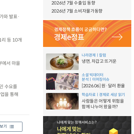
2026년 7월 수출입 동향
2026년 7월 소비자물가동향
평가와 발표·
리 등 10개
나라경제ㅣ칼럼
냉면, 차갑고 뜨거운
정부에서 마을
소셜 빅데이터
분석ㅣ이머징이슈
[2026.06] 원·달러 환율
주민 수요를
사업을 통해
학습자료ㅣ경제로 세상 읽기
사람들은 어떻게 위험을
함께 나누어 왔을까?
보기