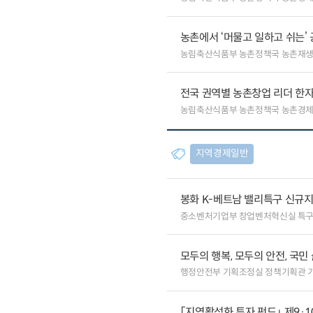
농촌에서 ‘머물고 일하고 쉬는’
농림축산식품부 농촌정책국 농촌재
전국 권역별 농촌창업 리더 한자
농림축산식품부 농촌정책국 농촌경
지역경제일반
봉화 K-베트남 밸리특구 신규
중소벤처기업부 창업벤처혁신실 특
모두의 행복, 모두의 안전, 국민
행정안전부 기획조정실 정책기획관 
「지역활성화 투자 펀드」 제9·