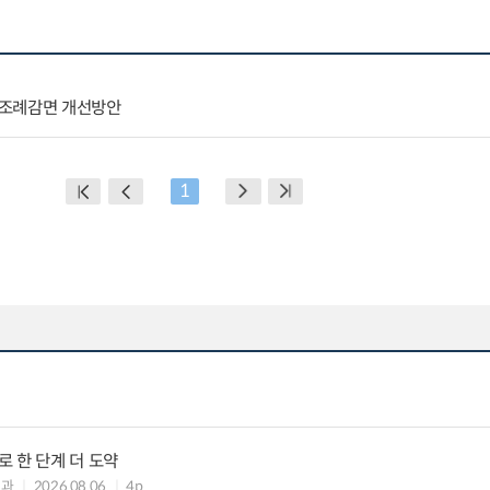
 조례감면 개선방안
1
 한 단계 더 도약
제과
2026.08.06
4p