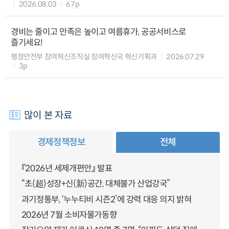
2026.08.03
67p
경비는 줄이고 만족은 높이고 여름휴가, 공공서비스로
즐기세요!
행정안전부 참여혁신조직실 참여혁신국 혁신기획과
2026.07.29
3p
많이 본 자료
경제정책정보
전체
『2026년 세제개편안』 발표
“초(超)성장+신(新)공간, 대체불가 산업강국”
과기정통부, ‘누누티비 시즌2’에 강력 대응 의지 밝혀
2026년 7월 소비자물가동향