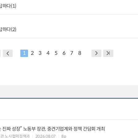
답하다(1)
답하다(2)
1
2
3
4
5
6
7
8
 진짜 성장” 노동부 장관, 중견기업계와 정책 간담회 개최
책관 노사협력정책과
2026.08.07
8p