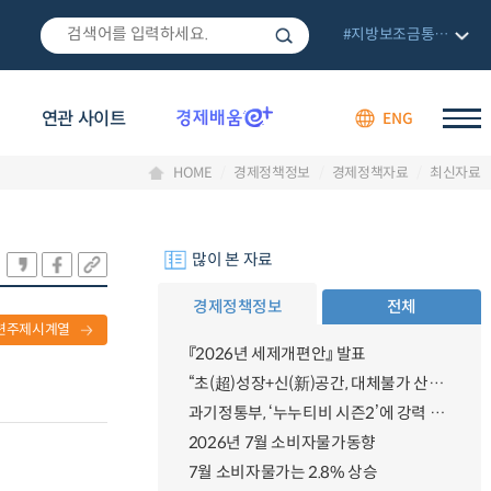
#지방보조금통합관리망
연관 사이트
ENG
HOME
경제정책정보
경제정책자료
최신자료
많이 본 자료
경제정책정보
전체
련주제시계열
『2026년 세제개편안』 발표
“초(超)성장+신(新)공간, 대체불가 산업강국”
과기정통부, ‘누누티비 시즌2’에 강력 대응 의지 밝혀
2026년 7월 소비자물가동향
7월 소비자물가는 2.8% 상승