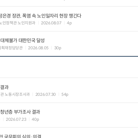
정은경 장관, 폭염 속 노인일자리 현장 챙긴다
노인정책관 노인지원과
2026.08.07
4p
 대체불가 대한민국 달성
기획재정담당관
2026.08.05
30p
 결과
책관 노동시장조사과
2026.07.30
54p
 청년층 부가조사 결과
과
2026.07.23
40p
안 국무회의 심의·의결