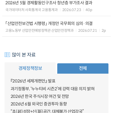
2026년 5월 경제활동인구조사 청년층 부가조사 결과
국가데이터처 사회통계국 고용통계과
2026.07.23
40p
「산업안전보건법 시행령」 개정안 국무회의 심의·의결
고용노동부 산업안전예방정책관 산업안전정책과
2026.07.21
2p
많이 본 자료
경제정책정보
전체
『2026년 세제개편안』 발표
과기정통부, ‘누누티비 시즌2’에 강력 대응 의지 밝혀
2026년 한국 주식시장 여건 및 전망
2026년 6월 외국인 증권투자 동향
“초(超)성장+신(新)공간, 대체불가 산업강국”