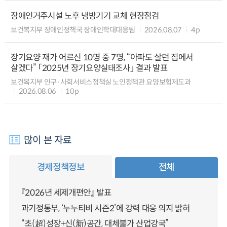
장애인거주시설 노후 냉방기기 교체 현장점검
보건복지부 장애인정책국 장애인학대대응팀
2026.08.07
4p
장기요양 재가 어르신 10명 중 7명, “아파도 살던 집에서
살겠다” 「2025년 장기요양실태조사」 결과 발표
보건복지부 인구·사회서비스정책실 노인정책관 요양보험제도과
2026.08.06
10p
많이 본 자료
경제정책정보
전체
『2026년 세제개편안』 발표
과기정통부, ‘누누티비 시즌2’에 강력 대응 의지 밝혀
“초(超)성장+신(新)공간, 대체불가 산업강국”