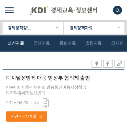
경제정책정보
경제정책자료
최신자료
정책자료
동향자료
법령자료
경제관
디지털성범죄 대응 범정부 협의체 출범
방송미디어통신위원회 방송통신이용자정책국
디지털유해정보대응과
2026.06.09
4p
관련주제시계열