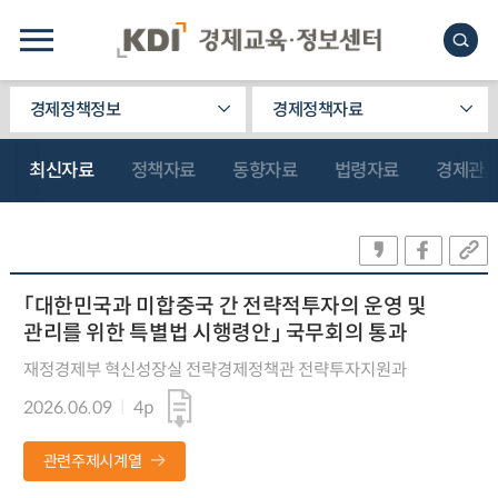
경제정책정보
경제정책자료
최신자료
정책자료
동향자료
법령자료
경제관
「대한민국과 미합중국 간 전략적투자의 운영 및
관리를 위한 특별법 시행령안」 국무회의 통과
재정경제부 혁신성장실 전략경제정책관 전략투자지원과
2026.06.09
4p
관련주제시계열