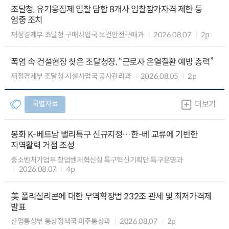
조달청, 유기응집제 입찰 담합 8개사 입찰참가자격 제한 등
엄중 조치
재정경제부 조달청 구매사업국 보건안전구매과
2026.08.07
2p
폭염 속 건설현장 찾은 조달청장, “근로자 온열질환 예방 총력”
재정경제부 조달청 시설사업국 공사관리과
2026.08.05
2p
국별자료
더보기
봉화 K-베트남 밸리특구 신규지정…한-베 교류에 기반한
지역활력 거점 조성
중소벤처기업부 창업벤처혁신실 특구혁신기획단 특구운영과
2026.08.07
4p
美 폴리실리콘에 대한 무역확장법 232조 관세 및 최저가격제
발표
산업통상부 통상정책국 미주통상과
2026.08.07
2p