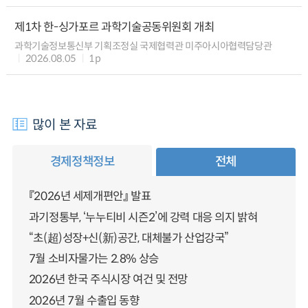
제1차 한-싱가포르 과학기술공동위원회 개최
과학기술정보통신부 기획조정실 국제협력관 미주아시아협력담당관
2026.08.05
1p
많이 본 자료
경제정책정보
전체
『2026년 세제개편안』 발표
과기정통부, ‘누누티비 시즌2’에 강력 대응 의지 밝혀
“초(超)성장+신(新)공간, 대체불가 산업강국”
7월 소비자물가는 2.8% 상승
2026년 한국 주식시장 여건 및 전망
2026년 7월 수출입 동향