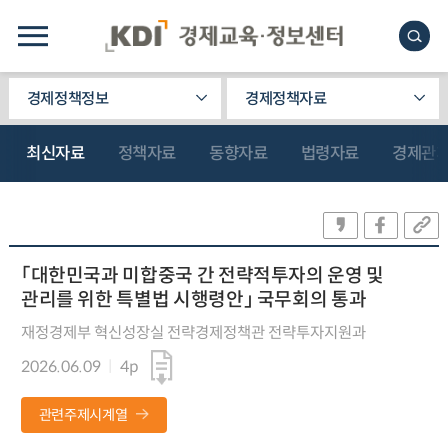
경제정책정보
경제정책자료
최신자료
정책자료
동향자료
법령자료
경제관
「대한민국과 미합중국 간 전략적투자의 운영 및
관리를 위한 특별법 시행령안」 국무회의 통과
재정경제부 혁신성장실 전략경제정책관 전략투자지원과
2026.06.09
4p
관련주제시계열