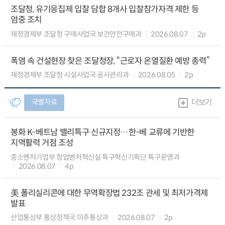
조달청, 유기응집제 입찰 담합 8개사 입찰참가자격 제한 등
엄중 조치
재정경제부 조달청 구매사업국 보건안전구매과
2026.08.07
2p
폭염 속 건설현장 찾은 조달청장, “근로자 온열질환 예방 총력”
재정경제부 조달청 시설사업국 공사관리과
2026.08.05
2p
국별자료
더보기
봉화 K-베트남 밸리특구 신규지정…한-베 교류에 기반한
지역활력 거점 조성
중소벤처기업부 창업벤처혁신실 특구혁신기획단 특구운영과
2026.08.07
4p
美 폴리실리콘에 대한 무역확장법 232조 관세 및 최저가격제
발표
산업통상부 통상정책국 미주통상과
2026.08.07
2p