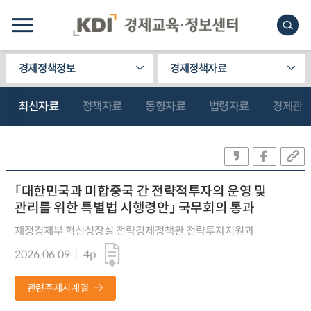
경제정책정보
경제정책자료
최신자료
정책자료
동향자료
법령자료
경제관
「대한민국과 미합중국 간 전략적투자의 운영 및
관리를 위한 특별법 시행령안」 국무회의 통과
재정경제부 혁신성장실 전략경제정책관 전략투자지원과
2026.06.09
4p
관련주제시계열