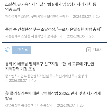
조달청, 유기응집제 입찰 담합 8개사 입찰참가자격 제한 등
엄중 조치
재정경제부 조달청 구매사업국 보건안전구매과
2026.08.07
2p
폭염 속 건설현장 찾은 조달청장, “근로자 온열질환 예방 총력”
재정경제부 조달청 시설사업국 공사관리과
2026.08.05
2p
국별자료
더보기
봉화 K-베트남 밸리특구 신규지정…한-베 교류에 기반한
지역활력 거점 조성
중소벤처기업부 창업벤처혁신실 특구혁신기획단 특구운영과
2026.08.07
4p
美 폴리실리콘에 대한 무역확장법 232조 관세 및 최저가격제
발표
산업통상부 통상정책국 미주통상과
2026.08.07
2p