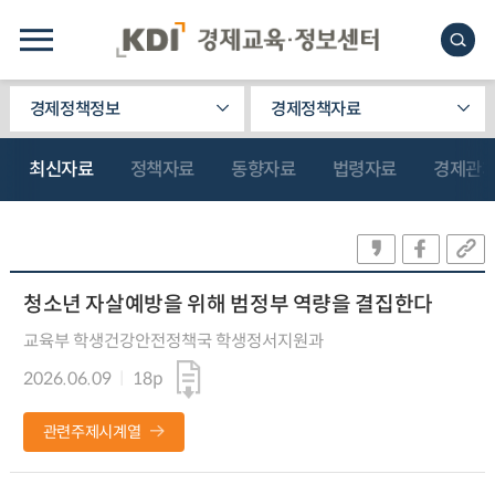
경제정책정보
경제정책자료
최신자료
정책자료
동향자료
법령자료
경제관
청소년 자살예방을 위해 범정부 역량을 결집한다
교육부 학생건강안전정책국 학생정서지원과
2026.06.09
18p
관련주제시계열