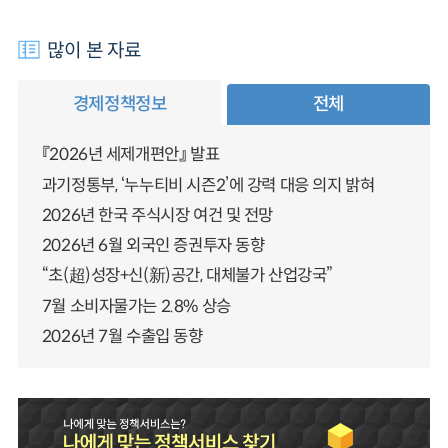
많이 본 자료
경제정책정보
전체
『2026년 세제개편안』 발표
과기정통부, ‘누누티비 시즌2’에 강력 대응 의지 밝혀
2026년 한국 주식시장 여건 및 전망
2026년 6월 외국인 증권투자 동향
“초(超)성장+신(新)공간, 대체불가 산업강국”
7월 소비자물가는 2.8% 상승
2026년 7월 수출입 동향