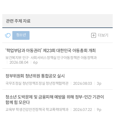
관련 주제 자료
청소년
더보기
‘학업부담과 아동권리’ 제23회 대한민국 아동총회 개최
보건복지부 인구·사회서비스정책실 인구아동정책관 아동정책과
2026.08.04
6p
정부위원회 청년위원 통합공모 실시
국무조정실 청년정책조정실 청년정책협력관
2026.08.03
3p
청소년 도박문제 및 금융피해 예방을 위해 정부-민간 기관이
함께 힘 모은다
교육부 학생건강안전정책국 학교폭력대책과
2026.07.22
9p