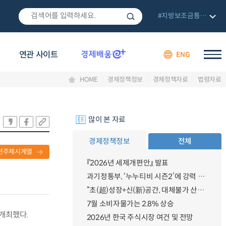
#지방보조금통합관리망
연관 사이트
ENG
HOME
경제정책정보
경제정책자료
법령자료
많이 본 자료
경제정책정보
전체
련주제시계열
『2026년 세제개편안』 발표
과기정통부, ‘누누티비 시즌2’에 강력 대응 의지 밝혀
“초(超)성장+신(新)공간, 대체불가 산업강국”
7월 소비자물가는 2.8% 상승
 개최했다.
2026년 한국 주식시장 여건 및 전망