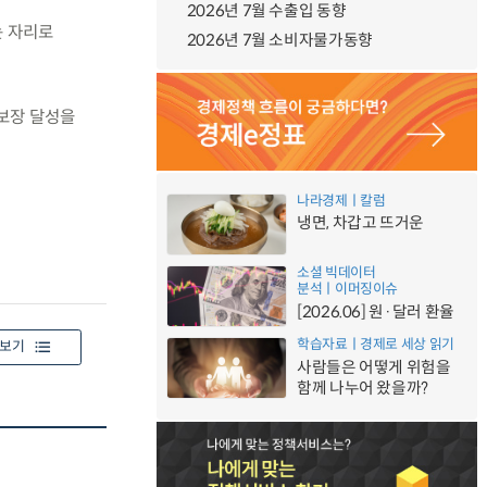
2026년 7월 수출입 동향
는 자리로
2026년 7월 소비자물가동향
보장 달성을
나라경제ㅣ칼럼
냉면, 차갑고 뜨거운
소셜 빅데이터
분석ㅣ이머징이슈
[2026.06] 원·달러 환율
학습자료ㅣ경제로 세상 읽기
보기
사람들은 어떻게 위험을
함께 나누어 왔을까?