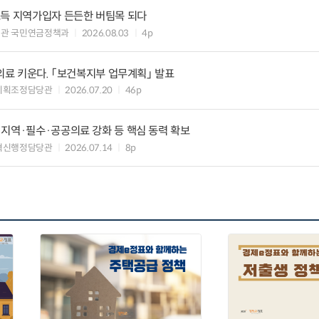
소득 지역가입자 든든한 버팀목 되다
책관 국민연금정책과
2026.08.03
4p
역의료 키운다. 「보건복지부 업무계획」 발표
기획조정담당관
2026.07.20
46p
지역·필수·공공의료 강화 등 핵심 동력 확보
혁신행정담당관
2026.07.14
8p