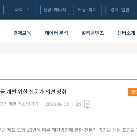
과학·IT
환경·에너지
노동·복지
경제·일반
경제교육
데이터 분석
멀티콘텐츠
센터소개
금 개편 위한 전문가 의견 청취
관
금정책관 기초연금과
2026.06.09
3p
기초연금 제도 도입 10년에 따른 개편방향에 관한 전문가 의견을 듣는 포럼을