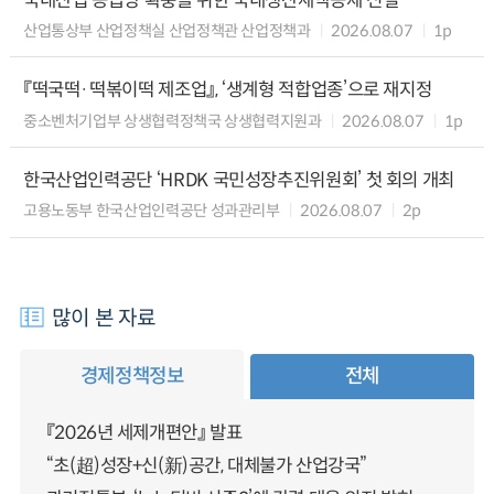
국내산업 공급망 확충을 위한 국내생산세액공제 신설
산업통상부 산업정책실 산업정책관 산업정책과
2026.08.07
1p
『떡국떡·떡볶이떡 제조업』, ‘생계형 적합업종’으로 재지정
중소벤처기업부 상생협력정책국 상생협력지원과
2026.08.07
1p
한국산업인력공단 ‘HRDK 국민성장추진위원회’ 첫 회의 개최
고용노동부 한국산업인력공단 성과관리부
2026.08.07
2p
많이 본 자료
경제정책정보
전체
『2026년 세제개편안』 발표
“초(超)성장+신(新)공간, 대체불가 산업강국”