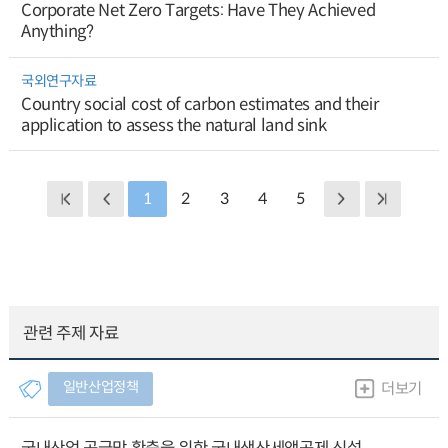
Corporate Net Zero Targets: Have They Achieved
Anything?
국외연구자료
Country social cost of carbon estimates and their
application to assess the natural land sink
1
2
3
4
5
관련 주제 자료
일반산업정책
더보기