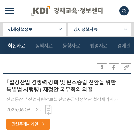
경제정책정보
경제정책자료
최신자료
정책자료
동향자료
법령자료
경제관
「철강산업 경쟁력 강화 및 탄소중립 전환을 위한
특별법 시행령」 제정안 국무회의 의결
산업통상부 산업자원안보실 산업공급망정책관 철강세라믹과
2026.06.09
2p
관련주제시계열