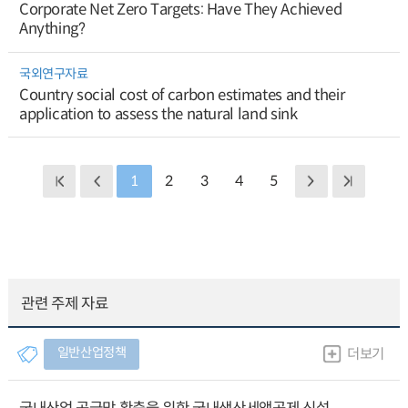
Corporate Net Zero Targets: Have They Achieved
Anything?
국외연구자료
Country social cost of carbon estimates and their
application to assess the natural land sink
1
2
3
4
5
관련 주제 자료
일반산업정책
더보기