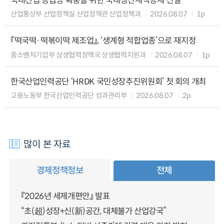
국내산업 공급망 확충을 위한 국내생산세액공제 신설
산업통상부 산업정책실 산업정책관 산업정책과
2026.08.07
1p
『떡국떡·떡볶이떡 제조업』, ‘생계형 적합업종’으로 재지정
중소벤처기업부 상생협력정책국 상생협력지원과
2026.08.07
1p
한국산업인력공단 ‘HRDK 국민성장추진위원회’ 첫 회의 개최
고용노동부 한국산업인력공단 성과관리부
2026.08.07
2p
많이 본 자료
경제정책정보
전체
『2026년 세제개편안』 발표
“초(超)성장+신(新)공간, 대체불가 산업강국”