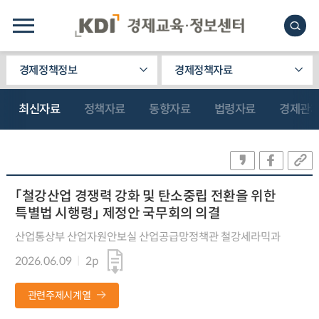
경제정책정보
경제정책자료
최신자료
정책자료
동향자료
법령자료
경제관
「철강산업 경쟁력 강화 및 탄소중립 전환을 위한
특별법 시행령」 제정안 국무회의 의결
산업통상부 산업자원안보실 산업공급망정책관 철강세라믹과
2026.06.09
2p
관련주제시계열