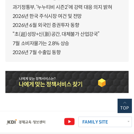
과기정통부, ‘누누티비 시즌2’에 강력 대응 의지 밝혀
2026년 한국 주식시장 여건 및 전망
2026년 6월 외국인 증권투자 동향
“초(超)성장+신(新)공간, 대체불가 산업강국”
7월 소비자물가는 2.8% 상승
2026년 7월 수출입 동향
TOP
FAMILY SITE