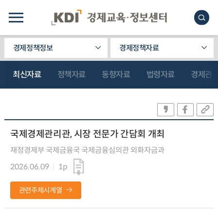
경제정책정보
경제정책자료
최신자료
정책자료
동향자료
법령자료
경제관
국제경제관리관, 시장 전문가 간담회 개최
재정경제부 국제금융국 국제금융심의관 외화자금과
2026.06.09
1p
관련주제시계열