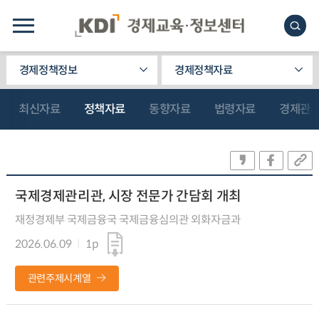
경제정책정보
경제정책자료
최신자료
정책자료
동향자료
법령자료
경제관
국제경제관리관, 시장 전문가 간담회 개최
재정경제부 국제금융국 국제금융심의관 외화자금과
2026.06.09
1p
관련주제시계열