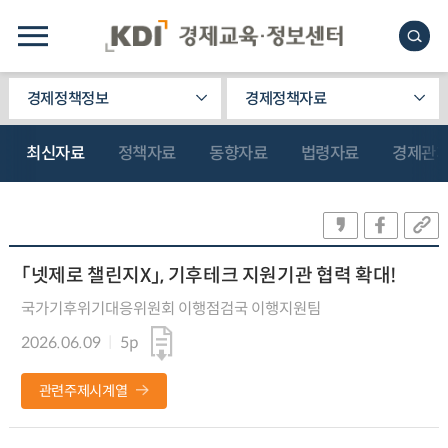
경제정책정보
경제정책자료
최신자료
정책자료
동향자료
법령자료
경제관
「넷제로 챌린지X」, 기후테크 지원기관 협력 확대!
국가기후위기대응위원회 이행점검국 이행지원팀
2026.06.09
5p
관련주제시계열