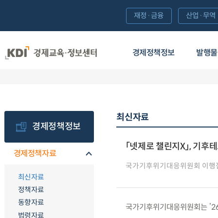
재정·금융
산업·무역
경제정책정보
발행물
최신자료
경제정책정보
「넷제로 챌린지X」, 기후테
경제정책자료
국가기후위기대응위원회 이행
최신자료
정책자료
동향자료
국가기후위기대응위원회는 ’26.
법령자료