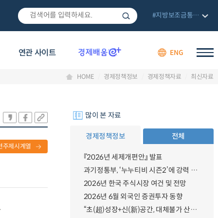
#지방보조금통합관리망
연관 사이트
ENG
HOME
경제정책정보
경제정책자료
최신자료
많이 본 자료
경제정책정보
전체
련주제시계열
『2026년 세제개편안』 발표
과기정통부, ‘누누티비 시즌2’에 강력 대응 의지 밝혀
2026년 한국 주식시장 여건 및 전망
2026년 6월 외국인 증권투자 동향
.
“초(超)성장+신(新)공간, 대체불가 산업강국”