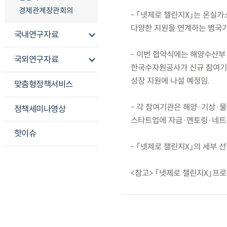
경제관계장관회의
- 「넷제로 챌린지X」는 온실
다양한 지원을 연계하는 범국가
국내연구자료
- 이번 협약식에는 해양수산
국외연구자료
한국수자원공사가 신규 참여기관
성장 지원에 나설 예정임.
맞춤형정책서비스
- 각 참여기관은 해양·기상·
정책세미나영상
스타트업에 자금·멘토링·네트워
핫이슈
- 「넷제로 챌린지X」의 세부 
<참고> 「넷제로 챌린지X」프