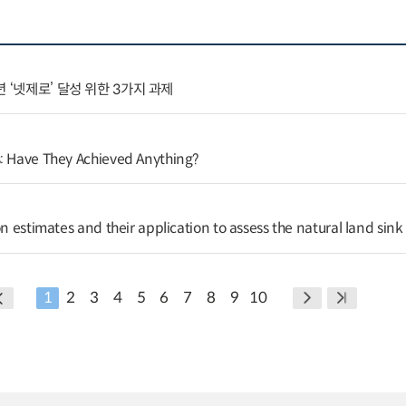
 ‘넷제로’ 달성 위한 3가지 과제
: Have They Achieved Anything?
on estimates and their application to assess the natural land sink
1
2
3
4
5
6
7
8
9
10