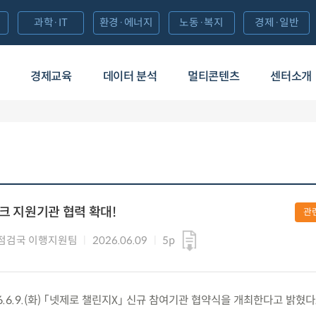
과학·IT
환경·에너지
노동·복지
경제·일반
경제교육
데이터 분석
멀티콘텐츠
센터소개
크 지원기관 협력 확대!
관
점검국 이행지원팀
2026.06.09
5p
6.9.(화) 「넷제로 챌린지X」 신규 참여기관 협약식을 개최한다고 밝혔다