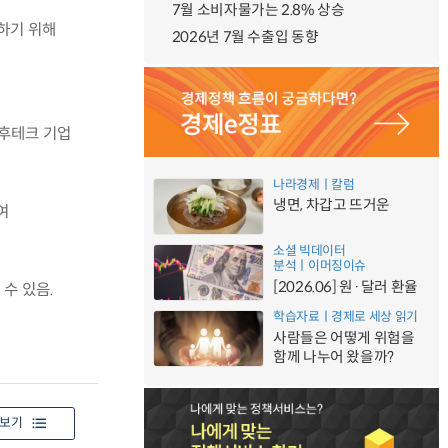
7월 소비자물가는 2.8% 상승
하기 위해
2026년 7월 수출입 동향
후테크 기업
나라경제ㅣ칼럼
냉면, 차갑고 뜨거운
여
소셜 빅데이터
분석ㅣ이머징이슈
[2026.06] 원·달러 환율
수 있음.
학습자료ㅣ경제로 세상 읽기
사람들은 어떻게 위험을
함께 나누어 왔을까?
보기