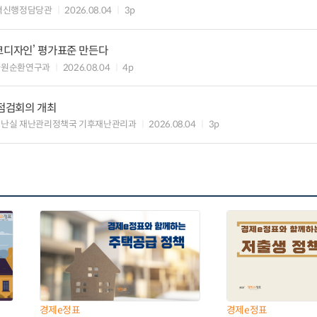
혁신행정담당관
2026.08.04
3p
코디자인’ 평가표준 만든다
자원순환연구과
2026.08.04
4p
 점검회의 개최
재난실 재난관리정책국 기후재난관리과
2026.08.04
3p
경제e정표
경제e정표