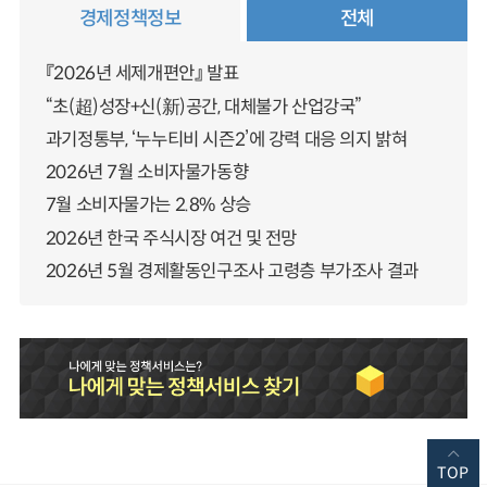
경제정책정보
전체
『2026년 세제개편안』 발표
“초(超)성장+신(新)공간, 대체불가 산업강국”
과기정통부, ‘누누티비 시즌2’에 강력 대응 의지 밝혀
2026년 7월 소비자물가동향
7월 소비자물가는 2.8% 상승
2026년 한국 주식시장 여건 및 전망
2026년 5월 경제활동인구조사 고령층 부가조사 결과
TOP