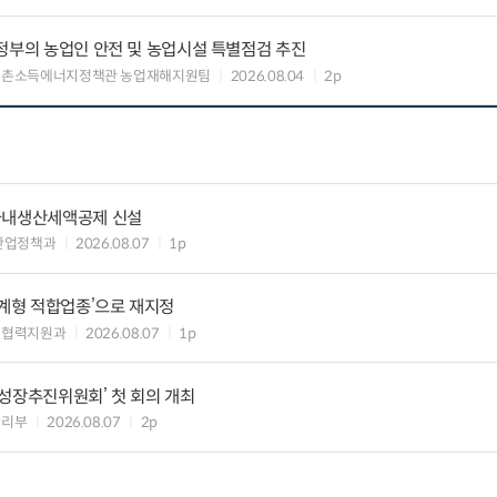
정부의 농업인 안전 및 농업시설 특별점검 추진
농촌소득에너지정책관 농업재해지원팀
2026.08.04
2p
국내생산세액공제 신설
산업정책과
2026.08.07
1p
생계형 적합업종’으로 재지정
생협력지원과
2026.08.07
1p
성장추진위원회’ 첫 회의 개최
관리부
2026.08.07
2p