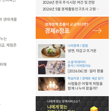
인 소비촉진
2026년 한국 주식시장 여건 및 전망
2026년 5월 경제활동인구조사 고령층 부가조사 결과
과 생태계를
나누는
급, 체험존
나라경제ㅣ칼럼
냉면, 차갑고 뜨거운
소셜 빅데이터
 위해
분석ㅣ이머징이슈
[2026.06] 원·달러 환율
학습자료ㅣ경제로 세상 읽기
사람들은 어떻게 위험을
함께 나누어 왔을까?
.