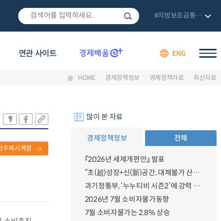
#지방보조금통합관리망
연관 사이트
ENG
HOME
경제정책정보
경제정책자료
최신자료
많이 본 자료
경제정책정보
전체
련주제시계열
『2026년 세제개편안』 발표
“초(超)성장+신(新)공간, 대체불가 산업강국”
과기정통부, ‘누누티비 시즌2’에 강력 대응 의지 밝혀
2026년 7월 소비자물가동향
7월 소비자물가는 2.8% 상승