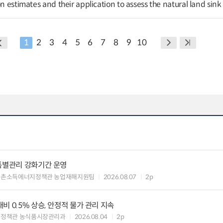
on estimates and their application to assess the natural land sink
1
2
3
4
5
6
7
8
9
10
특별관리 강화기간 운영
농촌소득에너지정책관 농업재해지원팀
2026.08.07
2p
 0.5% 상승, 안정적 물가 관리 지속
비정책관 농식품시장관리과
2026.08.04
2p