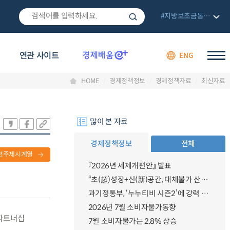
#지방보조금통합관리망
연관 사이트
ENG
HOME
경제정책정보
경제정책자료
최신자료
많이 본 자료
경제정책정보
전체
련주제시계열
『2026년 세제개편안』 발표
“초(超)성장+신(新)공간, 대체불가 산업강국”
과기정통부, ‘누누티비 시즌2’에 강력 대응 의지 밝혀
2026년 7월 소비자물가동향
 파트너십
7월 소비자물가는 2.8% 상승