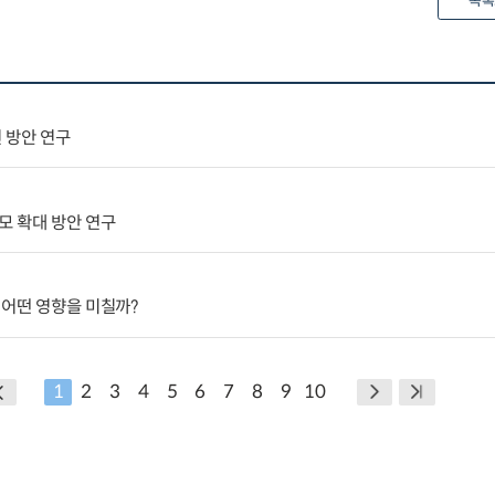
목록
 방안 연구
모 확대 방안 연구
 어떤 영향을 미칠까?
1
2
3
4
5
6
7
8
9
10