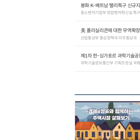
봉화 K-베트남 밸리특구 신규
중소벤처기업부 창업벤처혁신실 특
美 폴리실리콘에 대한 무역확장법
산업통상부 통상정책국 미주통상과
제1차 한-싱가포르 과학기술공
과학기술정보통신부 기획조정실 국