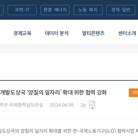
과학·IT
환경·에너지
노동·복지
경제·일반
경제교육
데이터 분석
멀티콘텐츠
센터소개
 개발도상국 ‘양질의 일자리’ 확대 위한 협력 강화
관
협력관 국제협력담당관실
2026.06.09
2p
) 개발도상국의 양질의 일자리 확대를 위한 한-국제노동기구(ILO) 협력사업