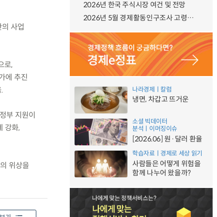
2026년 한국 주식시장 여건 및 전망
2026년 5월 경제활동인구조사 고령층 부가조사 결과
간의 사업
으로,
국가에 추진
.
나라경제ㅣ칼럼
냉면, 차갑고 뜨거운
 정부 지원이
소셜 빅데이터
 강화,
분석ㅣ이머징이슈
[2026.06] 원·달러 환율
학습자료ㅣ경제로 세상 읽기
사람들은 어떻게 위험을
국의 위상을
함께 나누어 왔을까?