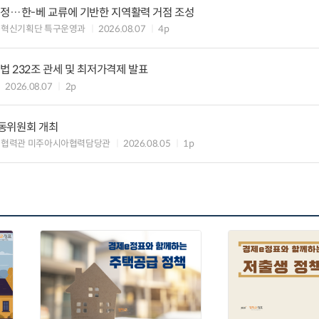
지정…한-베 교류에 기반한 지역활력 거점 조성
구혁신기획단 특구운영과
2026.08.07
4p
 232조 관세 및 최저가격제 발표
2026.08.07
2p
동위원회 개최
제협력관 미주아시아협력담당관
2026.08.05
1p