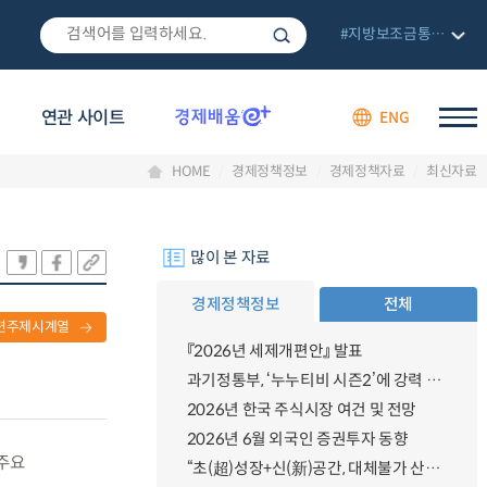
#지방보조금통합관리망
연관 사이트
ENG
HOME
경제정책정보
경제정책자료
최신자료
많이 본 자료
경제정책정보
전체
련주제시계열
『2026년 세제개편안』 발표
과기정통부, ‘누누티비 시즌2’에 강력 대응 의지 밝혀
2026년 한국 주식시장 여건 및 전망
2026년 6월 외국인 증권투자 동향
 주요
“초(超)성장+신(新)공간, 대체불가 산업강국”