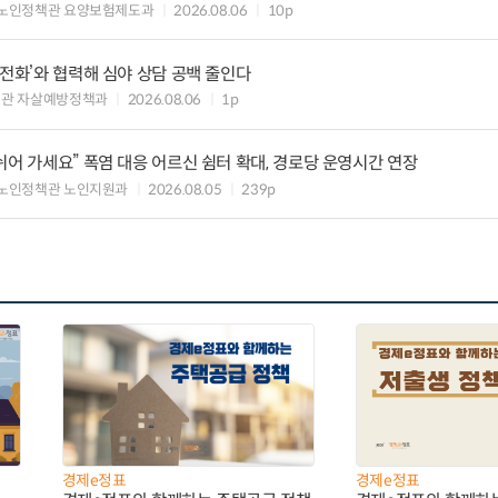
 노인정책관 요양보험제도과
2026.08.06
10p
의전화’와 협력해 심야 상담 공백 줄인다
책관 자살예방정책과
2026.08.06
1p
쉬어 가세요” 폭염 대응 어르신 쉼터 확대, 경로당 운영시간 연장
노인정책관 노인지원과
2026.08.05
239p
경제e정표
경제e정표