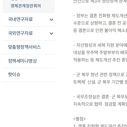
안건으로 제3차 청년정책 관
경제관계장관회의
- 정부는 결혼 친화형 제도개
국내연구자료
수준으로 상향하고, 결혼 전 
등 결혼으로 인한 불이익 해소
국외연구자료
- 자산형성과 세제 지원 분야
맞춤형정책서비스
대상을 무주택 주말부부의 배우
적용하는 등 제도개선 추진 중
정책세미나영상
핫이슈
- 군 복무 청년 관련 정책으로 
트랙제’ 신설, 군 복무 기간별
- 국무조정실은 결혼·군 복무
지속적으로 협력·점검할 계획임
<별첨>
1. 결혼 친화형 제도개선 추진