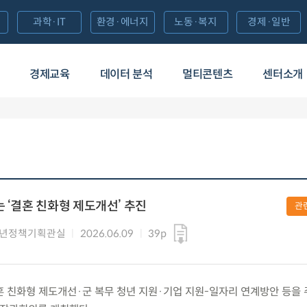
과학·IT
환경·에너지
노동·복지
경제·일반
경제교육
데이터 분석
멀티콘텐츠
센터소개
 ‘결혼 친화형 제도개선’ 추진
관
청년정책기획관실
2026.06.09
39p
) 결혼 친화형 제도개선·군 복무 청년 지원·기업 지원-일자리 연계방안 등을