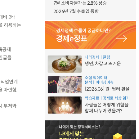
7월 소비자물가는 2.8% 상승
2026년 7월 수출입 동향
대비 2배
을 허용하는
소득공제
 환급을
나라경제ㅣ칼럼
냉면, 차갑고 뜨거운
소셜 빅데이터
년 직업연계
분석ㅣ이머징이슈
[2026.06] 원·달러 환율
을 마련함.
학습자료ㅣ경제로 세상 읽기
사람들은 어떻게 위험을
각 부처와
함께 나누어 왔을까?