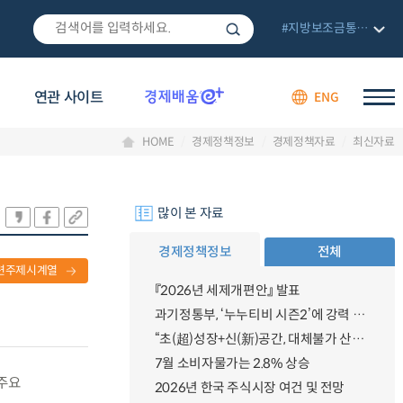
#지방보조금통합관리망
연관 사이트
ENG
HOME
경제정책정보
경제정책자료
최신자료
많이 본 자료
경제정책정보
전체
련주제시계열
『2026년 세제개편안』 발표
과기정통부, ‘누누티비 시즌2’에 강력 대응 의지 밝혀
“초(超)성장+신(新)공간, 대체불가 산업강국”
7월 소비자물가는 2.8% 상승
 주요
2026년 한국 주식시장 여건 및 전망