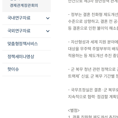
안건으로 제3차 청년정책 관
경제관계장관회의
- 정부는 결혼 친화형 제도개
국내연구자료
수준으로 상향하고, 결혼 전 
등 결혼으로 인한 불이익 해소
국외연구자료
- 자산형성과 세제 지원 분야
맞춤형정책서비스
대상을 무주택 주말부부의 배우
적용하는 등 제도개선 추진 중
정책세미나영상
핫이슈
- 군 복무 청년 관련 정책으로 
트랙제’ 신설, 군 복무 기간별
- 국무조정실은 결혼·군 복무
지속적으로 협력·점검할 계획임
<별첨>
1. 결혼 친화형 제도개선 추진