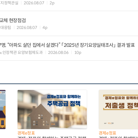
너지정책관실
2026.08.07
2p
 교체 현장점검
대대응팀
2026.08.07
4p
7명, “아파도 살던 집에서 살겠다” 「2025년 장기요양실태조사」 결과 발표
 노인정책관 요양보험제도과
2026.08.06
10p
경제e정표
경제e정표