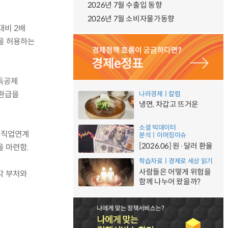
2026년 7월 수출입 동향
2026년 7월 소비자물가동향
대비 2배
을 허용하는
소득공제
 환급을
나라경제ㅣ칼럼
냉면, 차갑고 뜨거운
소셜 빅데이터
년 직업연계
분석ㅣ이머징이슈
[2026.06] 원·달러 환율
을 마련함.
학습자료ㅣ경제로 세상 읽기
사람들은 어떻게 위험을
각 부처와
함께 나누어 왔을까?