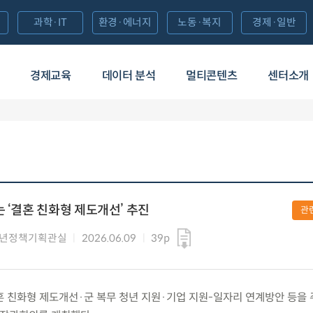
과학·IT
환경·에너지
노동·복지
경제·일반
경제교육
데이터 분석
멀티콘텐츠
센터소개
 ‘결혼 친화형 제도개선’ 추진
관
청년정책기획관실
2026.06.09
39p
) 결혼 친화형 제도개선·군 복무 청년 지원·기업 지원-일자리 연계방안 등을