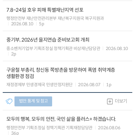
7.8~24일 호우 피해 특별재난지역 선포
행정안전부 재난안전관리본부 재난복구지원국 복구지원과
2026.08.10
5p
중기부, 2026년 을지연습 준비보고회 개최
중소벤처기업부 기획조정실 정책기획관 비상재난담당관
2026.08.10
2p
구윤철 부총리, 창신동 쪽방촌을 방문하여 폭염 취약계층
생활환경 점검
재정경제부 민생경제국 민생안정지원단
2026.08.07
1p
법안.통계 및 참고
더보기
모두의 행복, 모두의 안전, 국민 삶을 플러스+ 하겠습니다.
행정안전부 기획조정실 정책기획관 기획재정담당관
2026.08.06
36p