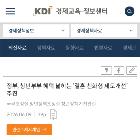
경제정책정보
경제정책자료
최신자료
정책자료
동향자료
법령자료
경제관
정부, 청년부부 혜택 넓히는 ‘결혼 친화형 제도개선’
추진
국무조정실 청년정책조정실 청년정책기획관실
2026.06.09
39p
관련주제시계열